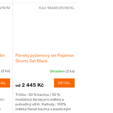
6VW/M
Kód:
96469-25VM/XL
tin
Pánský pyžamový set Pajamas
Shorts Set Black
m
(2 ks)
Skladem
(2 ks)
AIL
DETAIL
2 445 Kč
od
Tričko : 50 % bavlna / 50 %
ní :
modalový žerzej pro měkký a
pohodlný střih. Kalhoty : 100%
u
měkká flanel bavlna s elastickým