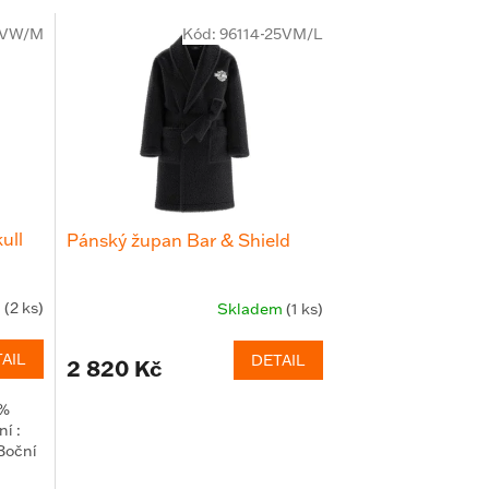
6VW/M
Kód:
96114-25VM/L
ull
Pánský župan Bar & Shield
m
(2 ks)
Skladem
(1 ks)
AIL
DETAIL
2 820 Kč
2%
ní :
Boční