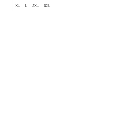
materiálem pro pohodlné nošení.
Designové...
XL
L
2XL
3XL