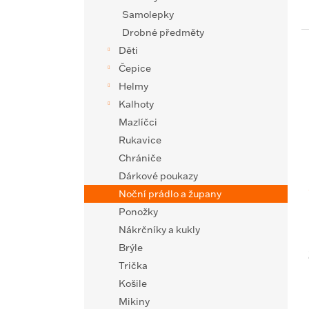
Samolepky
Drobné předměty
Děti
Čepice
Helmy
Kalhoty
Mazlíčci
Rukavice
Chrániče
Dárkové poukazy
Noční prádlo a župany
Ponožky
Nákrčníky a kukly
Brýle
Trička
Košile
Mikiny