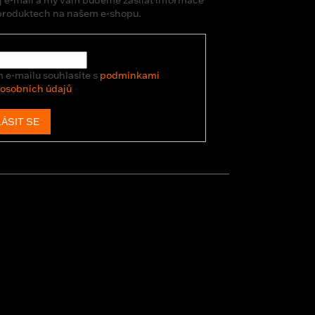
produktech na našem e-shopu.
 e-mailu souhlasíte s
podmínkami
 osobních údajů
ÁSIT SE