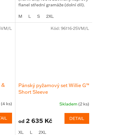
flanel střední gramáže (dolní díl).
Uzavření : ...
M
L
S
2XL
25VM/L
Kód:
96116-25VM/L
 &
Pánský pyžamový set Willie G™
Short Sleeve
m
(4 ks)
Skladem
(2 ks)
AIL
DETAIL
2 635 Kč
od
XL
L
2XL