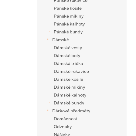
e
Pánské rukavice
n
Pánské košile
ý
í
Pánské mikiny
p
p
Pánské kalhoty
i
r
Pánské bundy
s
o
p
d
Dámské
r
u
Dámské vesty
o
k
Dámské boty
d
t
Dámská trička
u
ů
Dámské rukavice
k
Dámské košile
t
ů
Dámské mikiny
Dámské kalhoty
Dámské bundy
Dárkové předměty
Domácnost
Odznaky
Nášivky