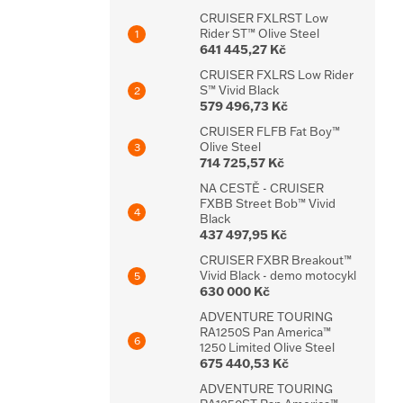
CRUISER FXLRST Low
Rider ST™ Olive Steel
641 445,27 Kč
CRUISER FXLRS Low Rider
S™ Vivid Black
579 496,73 Kč
CRUISER FLFB Fat Boy™
Olive Steel
714 725,57 Kč
NA CESTĚ - CRUISER
FXBB Street Bob™ Vivid
Black
437 497,95 Kč
CRUISER FXBR Breakout™
Vivid Black - demo motocykl
630 000 Kč
ADVENTURE TOURING
RA1250S Pan America™
1250 Limited Olive Steel
675 440,53 Kč
ADVENTURE TOURING