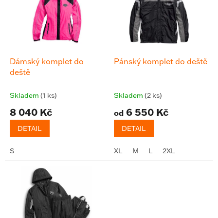
d
i
u
s
k
p
t
r
ů
o
d
Dámský komplet do
Pánský komplet do deště
u
deště
k
t
Skladem
(1 ks)
Skladem
(2 ks)
ů
8 040 Kč
6 550 Kč
od
DETAIL
DETAIL
S
XL
M
L
2XL