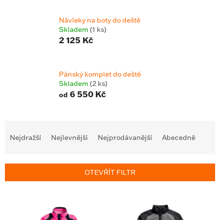
Návleky na boty do deště
Skladem
(1 ks)
2 125 Kč
Pánský komplet do deště
Skladem
(2 ks)
6 550 Kč
od
Ř
a
Nejdražší
Nejlevnější
Nejprodávanější
Abecedně
z
e
n
OTEVŘÍT FILTR
í
p
V
r
ý
o
p