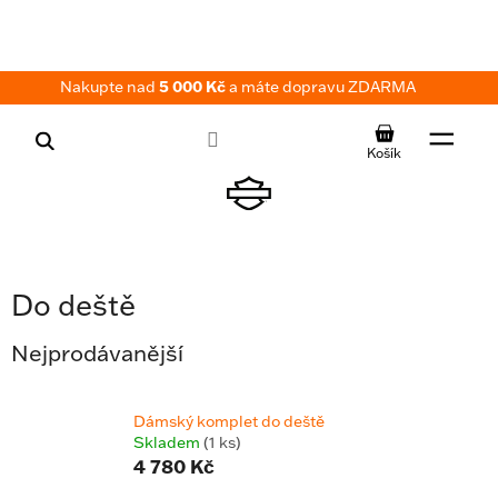
Přejít
na
obsah
Nakupte nad
5 000 Kč
a máte dopravu ZDARMA
NÁKUPNÍ
KOŠÍK
Do deště
Nejprodávanější
Dámský komplet do deště
Skladem
(1 ks)
4 780 Kč