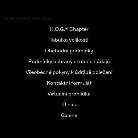
Z
á
Informace pro vás
p
a
H.O.G.® Chapter
t
Tabulka velikostí
í
Obchodní podmínky
Podmínky ochrany osobních údajů
Všeobecné pokyny k údržbě oblečení
Kontaktní formulář
Virtuální prohlídka
O nás
Galerie