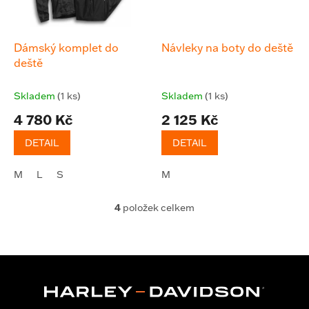
Dámský komplet do
Návleky na boty do deště
deště
Skladem
(1 ks)
Skladem
(1 ks)
4 780 Kč
2 125 Kč
DETAIL
DETAIL
M
L
S
M
4
položek celkem
O
v
l
á
d
a
c
í