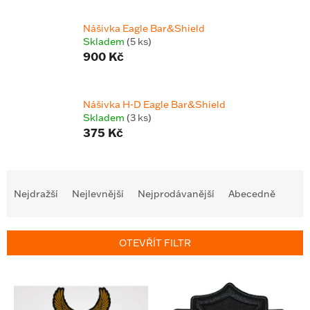
Nášivka Eagle Bar&Shield
Skladem
(5 ks)
900 Kč
Nášivka H-D Eagle Bar&Shield
Skladem
(3 ks)
375 Kč
Ř
a
Nejdražší
Nejlevnější
Nejprodávanější
Abecedně
z
e
n
OTEVŘÍT FILTR
í
p
V
r
ý
o
p