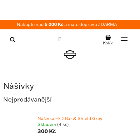
Přejít
na
obsah
Nakupte nad
5 000 Kč
a máte dopravu ZDARMA
NÁKUPNÍ
KOŠÍK
Nášivky
Nejprodávanější
Nášivka H-D Bar & Shield Grey
Skladem
(4 ks)
300 Kč