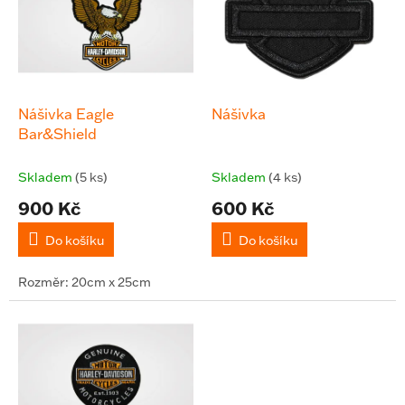
d
i
u
s
k
p
t
r
ů
o
d
Nášivka Eagle
Nášivka
u
Bar&Shield
k
t
Skladem
(5 ks)
Skladem
(4 ks)
ů
900 Kč
600 Kč
Do košíku
Do košíku
Rozměr: 20cm x 25cm