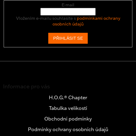
E-mail
Vložením e-mailu souhlasíte s
podmínkami ochrany
osobních údajů
PŘIHLÁSIT SE
Z
á
Informace pro vás
p
a
H.O.G.® Chapter
t
Tabulka velikostí
í
Obchodní podmínky
Podmínky ochrany osobních údajů