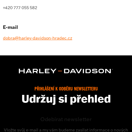
+420 777 055 582
E-mail
dobra@harley-davidson-hradec.cz
PŘIHLÁŠENÍ K ODBĚRU NEWSLETTERU
Udržuj si přehled
Odebírat newsletter
Vložte svůj e-mail a my vám budeme zasílat informace o nových