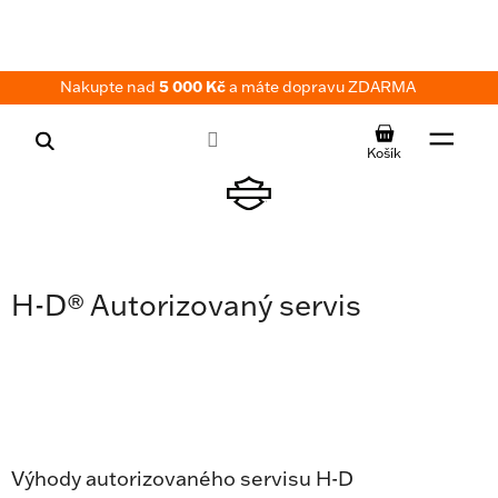
Přejít
na
obsah
Nakupte nad
5 000 Kč
a máte dopravu ZDARMA
NÁKUPNÍ
KOŠÍK
H-D® Autorizovaný servis
Výhody autorizovaného servisu H-D