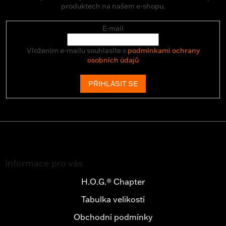
produktech na našem e-shopu.
E-mail
Vložením e-mailu souhlasíte s
podmínkami ochrany
osobních údajů
PŘIHLÁSIT SE
Z
á
Informace pro vás
p
a
H.O.G.® Chapter
t
Tabulka velikostí
í
Obchodní podmínky