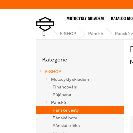
Přejít
na
obsah
MOTOCYKLY SKLADEM
KATALOG MO
Domů
E-SHOP
Pánské
Pánské v
P
o
Přeskočit
s
Kategorie
kategorie
N
t
r
E-SHOP
a
Motocykly skladem
n
Financování
n
í
Půjčovna
p
Pánské
a
Pánské vesty
n
Pánské boty
e
a
Pánská trička
l
z