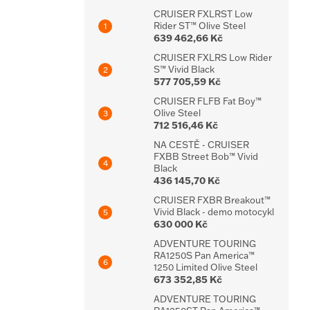
CRUISER FXLRST Low
Rider ST™ Olive Steel
639 462,66 Kč
CRUISER FXLRS Low Rider
S™ Vivid Black
577 705,59 Kč
CRUISER FLFB Fat Boy™
Olive Steel
712 516,46 Kč
NA CESTĚ - CRUISER
FXBB Street Bob™ Vivid
Black
436 145,70 Kč
CRUISER FXBR Breakout™
Vivid Black - demo motocykl
630 000 Kč
ADVENTURE TOURING
RA1250S Pan America™
1250 Limited Olive Steel
673 352,85 Kč
ADVENTURE TOURING