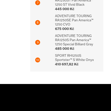
RA1250ST Pan America™
1250 ST Vivid Black
445 000 Kč
ADVENTURE TOURING
RA1250SE Pan America™
1250 CVO
675 000 Kč
ADVENTURE TOURING
RA1250S Pan America™
1250 Special Billiard Gray
485 000 Kč
SPORT RH1250S
Sportster™ S White Onyx
410 697,82 Kč