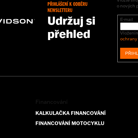
PŘIHLÁŠENÍ K ODBĚRU
o nových 
NEWSLETTERU
Udržuj si
E-mail
přehled
Vložením
ochrany
PŘIHL
Financování
KALKULAČKA FINANCOVÁNÍ
FINANCOVÁNÍ MOTOCYKLU