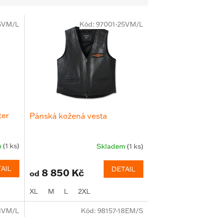
5VM/L
Kód:
97001-25VM/L
ter
Pánská kožená vesta
m
(1 ks)
Skladem
(1 ks)
AIL
DETAIL
8 850 Kč
od
XL
M
L
2XL
8VM/L
Kód:
98157-18EM/S