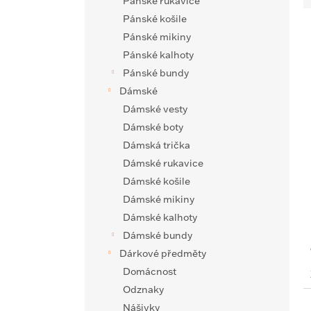
Pánské rukavice
e
Pánské košile
n
Pánské mikiny
ý
í
Pánské kalhoty
p
p
i
Pánské bundy
r
s
o
Dámské
p
d
Dámské vesty
r
u
Dámské boty
o
k
Dámská trička
d
t
Dámské rukavice
u
ů
k
Dámské košile
t
Dámské mikiny
ů
Dámské kalhoty
Dámské bundy
Dárkové předměty
Domácnost
Odznaky
Nášivky