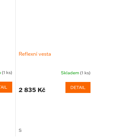
Reflexní vesta
m
(1 ks)
Skladem
(1 ks)
AIL
DETAIL
2 835 Kč
S