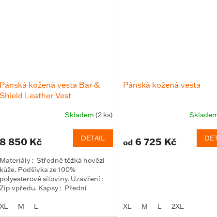
Pánská kožená vesta Bar &
Pánská kožená vesta
Shield Leather Vest
Skladem
(2 ks)
Sklade
DETAIL
DET
8 850 Kč
6 725 Kč
od
Materiály : Středně těžká hovězí
kůže. Podšívka ze 100%
polyesterové síťoviny. Uzavření :
Zip vpředu. Kapsy : Přední
výpustkové kapsy...
XL
M
L
XL
M
L
2XL