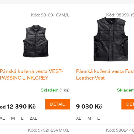
V
Kód:
98109-16VM/L
Kód:
98090-1
Pánská kožená vesta VEST-
Pánská kožená vesta Fos
PASSING LINK,GREY
Leather Vest
Skladem
(1 ks)
Sklade
DETAIL
DET
12 390 Kč
9 030 Kč
od
XL
M
L
2XL
XL
M
L
Kód:
97021-25VM/XL
Kód:
98024-1