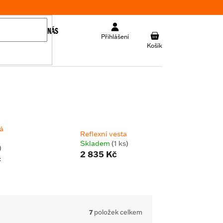
KONTAKT
O NÁS
NÁKUPNÍ
Přihlášení
KOŠÍK
á
Reflexní vesta
Skladem
(1 ks)
)
2 835 Kč
č
7
položek celkem