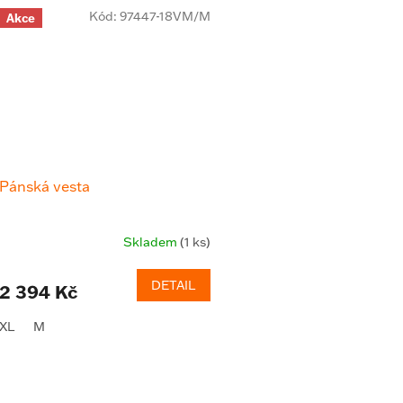
Kód:
97447-18VM/M
Akce
Pánská vesta
Skladem
(1 ks)
DETAIL
2 394 Kč
XL
M
O
v
l