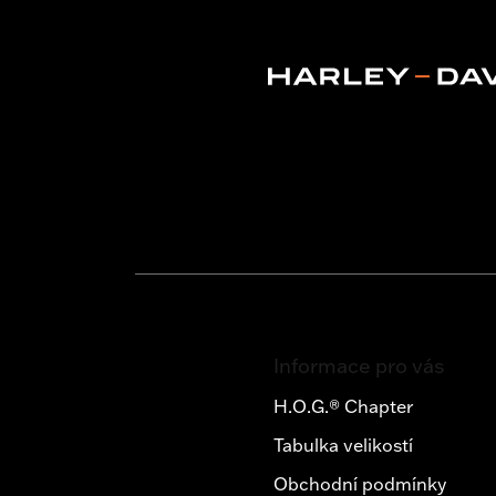
Z
á
Informace pro vás
p
a
H.O.G.® Chapter
t
Tabulka velikostí
í
Obchodní podmínky