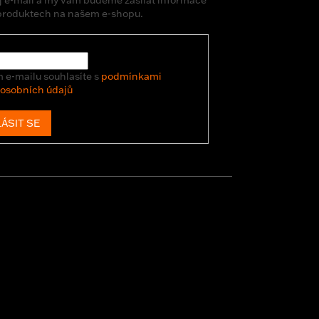
produktech na našem e-shopu.
 e-mailu souhlasíte s
podmínkami
 osobních údajů
ÁSIT SE