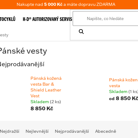
Nakupte nad
5 000 Kč
a máte dopravu ZDARMA
TOCYKLŮ
H-D® AUTORIZOVANÝ SERVIS
E-SHOP
TABULKA VELIKOSTÍ
esty
Pánské vesty
ejprodávanější
Pánská kožená
Pánská kožen
vesta Bar &
vesta
Shield Leather
Skladem
(1 ks
Vest
8 850 K
od
Skladem
(2 ks)
8 850 Kč
Ř
Nejdražší
Nejlevnější
Nejprodávanější
Abecedně