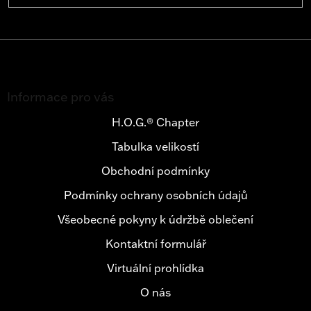
Z
á
Informace pro vás
p
a
H.O.G.® Chapter
t
Tabulka velikostí
í
Obchodní podmínky
Podmínky ochrany osobních údajů
Všeobecné pokyny k údržbě oblečení
Kontaktní formulář
Virtuální prohlídka
O nás