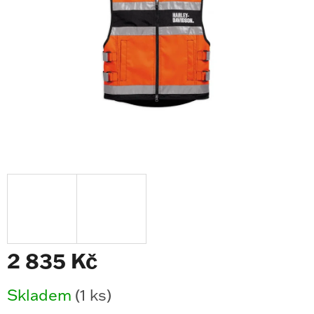
2 835 Kč
Měrná
Skladem
(1 ks)
cena: