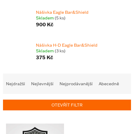
Nášivka Eagle Bar&Shield
Skladem
(5 ks)
900 Kč
Nášivka H-D Eagle Bar&Shield
Skladem
(3 ks)
375 Kč
Ř
a
Nejdražší
Nejlevnější
Nejprodávanější
Abecedně
z
e
n
OTEVŘÍT FILTR
í
p
V
r
ý
o
p