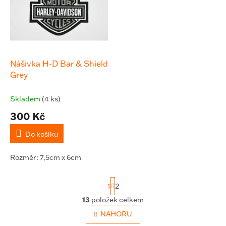
d
i
u
s
k
p
t
r
ů
o
d
Nášivka H-D Bar & Shield
u
Grey
k
t
Skladem
(4 ks)
ů
300 Kč
Do košíku
Rozměr: 7,5cm x 6cm
S
1
2
t
r
13
položek celkem
O
á
v
NAHORU
n
l
k