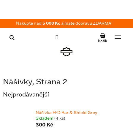
Přejít
na
obsah
Nakupte nad
5 000 Kč
a máte dopravu ZDARMA
NÁKUPNÍ
KOŠÍK
Nášivky
, Strana 2
Nejprodávanější
Nášivka H-D Bar & Shield Grey
Skladem
(4 ks)
300 Kč