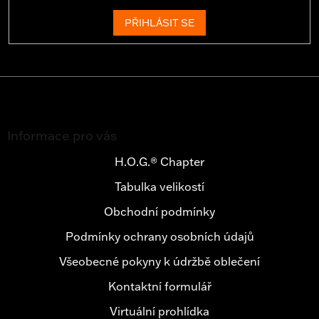
PŘIHLÁSIT SE
Z
á
Informace pro vás
p
a
H.O.G.® Chapter
t
Tabulka velikostí
í
Obchodní podmínky
Podmínky ochrany osobních údajů
Všeobecné pokyny k údržbě oblečení
Kontaktní formulář
Virtuální prohlídka