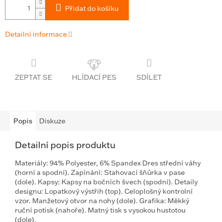
Přidat do košíku
Detailní informace
ZEPTAT SE
SDÍLET
Popis
Diskuze
Detailní popis produktu
Materiály: 94% Polyester, 6% Spandex Dres střední váhy
(horní a spodní). Zapínání: Stahovací šňůrka v pase
(dole). Kapsy: Kapsy na bočních švech (spodní). Detaily
designu: Lopatkový výstřih (top). Celoplošný kontrolní
vzor. Manžetový otvor na nohy (dole). Grafika: Měkký
ruční potisk (nahoře). Matný tisk s vysokou hustotou
(dole).