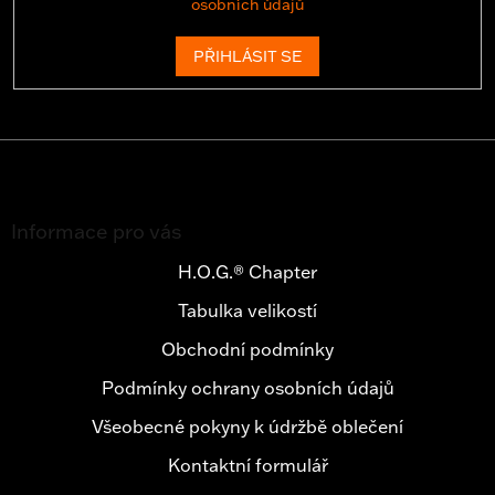
osobních údajů
PŘIHLÁSIT SE
Z
á
Informace pro vás
p
a
H.O.G.® Chapter
t
Tabulka velikostí
í
Obchodní podmínky
Podmínky ochrany osobních údajů
Všeobecné pokyny k údržbě oblečení
Kontaktní formulář