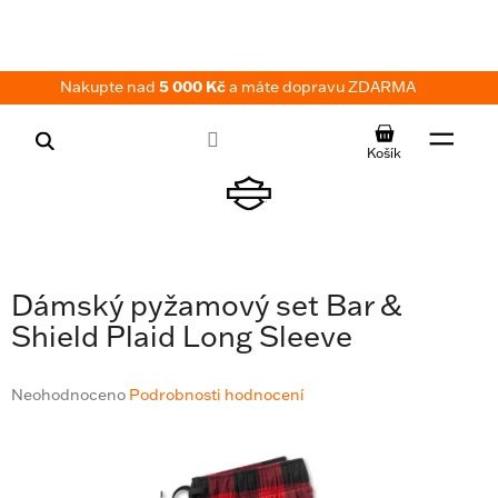
Přejít
na
obsah
Nakupte nad
5 000 Kč
a máte dopravu ZDARMA
NÁKUPNÍ
KOŠÍK
Dámský pyžamový set Bar &
Shield Plaid Long Sleeve
Průměrné
Neohodnoceno
Podrobnosti hodnocení
hodnocení
produktu
je
0,0