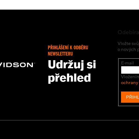
Odebíra
Vložte svů
PŘIHLÁŠENÍ K ODBĚRU
o nových 
NEWSLETTERU
Udržuj si
E-mail
přehled
Vložením
ochrany
PŘIHL