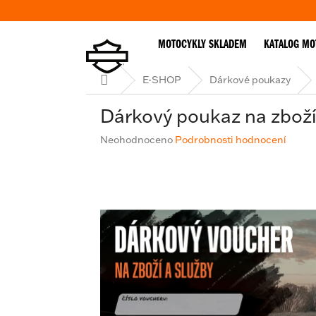
Přejít
na
obsah
MOTOCYKLY SKLADEM
KATALOG MO
Domů
E-SHOP
Dárkové poukazy
Dárkový poukaz na zboží
Průměrné
Neohodnoceno
Podrobnosti hodnocení
hodnocení
produktu
je
0,0
z
5
hvězdiček.