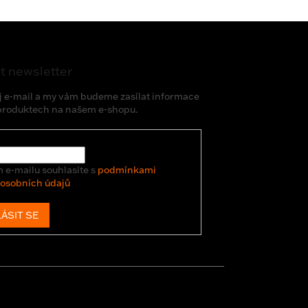
t newsletter
j e-mail a my vám budeme zasílat informace
produktech na našem e-shopu.
 e-mailu souhlasíte s
podmínkami
 osobních údajů
ÁSIT SE