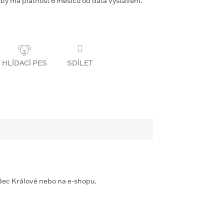
žby má platnost 6 měsíců od data vystavení.
SDÍLET
dec Králové nebo na e-shopu.