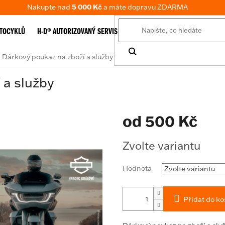
Nakupte nad
5 000 Kč
a máte dopravu ZDARMA
TOCYKLŮ
H-D® AUTORIZOVANÝ SERVIS
E-SHOP
TABULKA VELIKOSTÍ
Dárkový poukaz na zboží a služby
 a služby
od
500 Kč
Měrná
Zvolte variantu
cena:
Hodnota
Přidat do ko