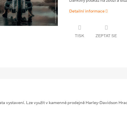
Dárkový poukaz na zboží a slu
Detailní informace
TISK
ZEPTAT SE
ata vystavení. Lze využít v kamenné prodejně Harley-Davidson Hra