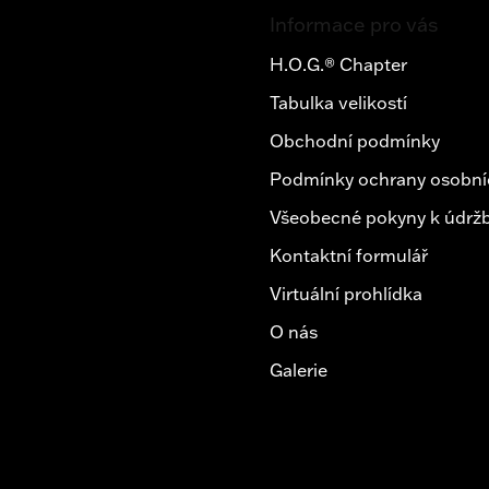
á
Informace pro vás
p
a
H.O.G.® Chapter
t
Tabulka velikostí
í
Obchodní podmínky
Podmínky ochrany osobní
Všeobecné pokyny k údržb
Kontaktní formulář
Virtuální prohlídka
O nás
Galerie