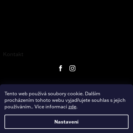
Kontakt
Tento web používá soubory cookie. Dalším
procházením tohoto webu vyjadřujete souhlas s jejich
používáním.. Více informací
zde
.
Copyright 2026
Harley-Davidson Hradec Králové
. Všechna
práva vyhrazena.
Nastavení
Úpravu šablony vytvořil
REJ Media