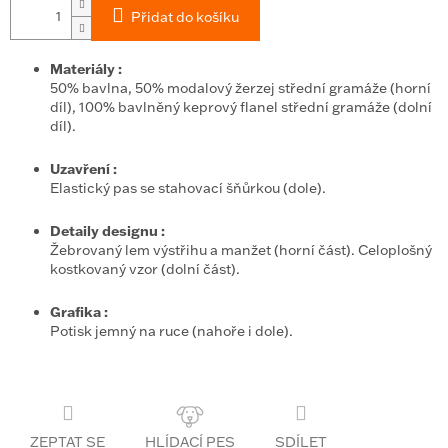
Přidat do košíku
Materiály
:
50% bavlna, 50% modalový žerzej střední gramáže (horní
díl), 100% bavlněný keprový flanel střední gramáže (dolní
díl).
Uzavření
:
Elastický pas se stahovací šňůrkou (dole).
Detaily designu
:
Žebrovaný lem výstřihu a manžet (horní část). Celoplošný
kostkovaný vzor (dolní část).
Grafika
:
Potisk jemný na ruce (nahoře i dole).
ZEPTAT SE
SDÍLET