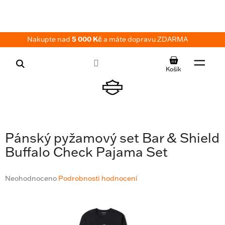
Přejít
na
obsah
Nakupte nad
5 000 Kč
a máte dopravu ZDARMA
NÁKUPNÍ
KOŠÍK
Pánský pyžamový set Bar & Shield
Buffalo Check Pajama Set
Průměrné
Neohodnoceno
Podrobnosti hodnocení
hodnocení
produktu
je
0,0