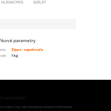
SDÍLET
ňkové parametry
rie
:
Zippo - zapalovače
ost
:
1 kg
t newsletter
j e-mail a my vám budeme zasílat informace