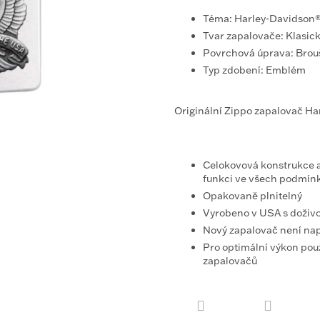
Téma:
Harley-Davidson
Tvar zapalovače:
Klasic
Povrchová úprava:
Brou
Typ zdobení:
Emblém
Originální Zippo zapalovač H
Celokovová konstrukce a 
funkci ve všech podmín
Opakovaně plnitelný
Vyrobeno v USA s doživo
Nový zapalovač není na
Pro optimální výkon použ
zapalovačů