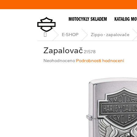
Přejít
na
obsah
MOTOCYKLY SKLADEM
KATALOG MO
Domů
E-SHOP
Zippo - zapalovače
Zapalovač
21578
Průměrné
Neohodnoceno
Podrobnosti hodnocení
hodnocení
produktu
je
0,0
z
5
hvězdiček.