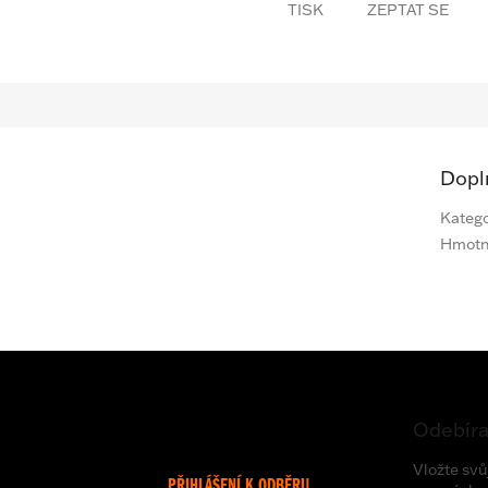
TISK
ZEPTAT SE
Dopl
Katego
Hmotn
Odebíra
Vložte svů
PŘIHLÁŠENÍ K ODBĚRU