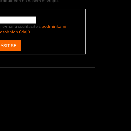
produktech na našem e-shopu.
 e-mailu souhlasíte s
podmínkami
 osobních údajů
ÁSIT SE