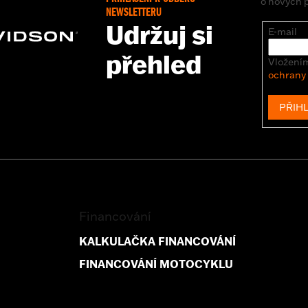
o nových 
NEWSLETTERU
Udržuj si
E-mail
přehled
Vložením
ochrany
PŘIHL
Financování
KALKULAČKA FINANCOVÁNÍ
FINANCOVÁNÍ MOTOCYKLU