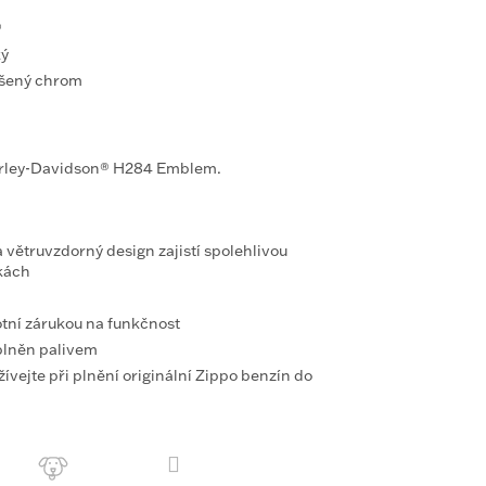
®
ký
šený chrom
arley-Davidson® H284 Emblem.
větruvzdorný design zajistí spolehlivou
kách
tní zárukou na funkčnost
plněn palivem
ívejte při plnění originální Zippo benzín do