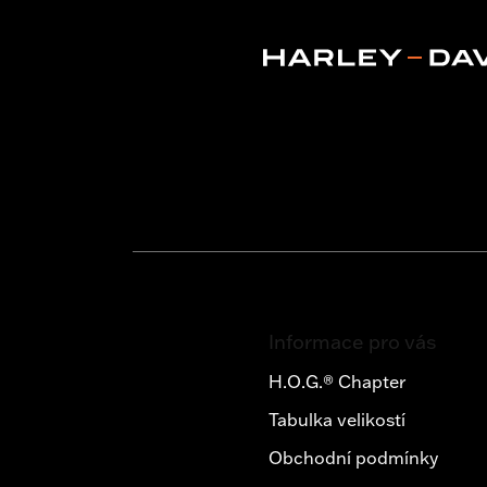
Z
á
Informace pro vás
p
a
H.O.G.® Chapter
t
Tabulka velikostí
í
Obchodní podmínky