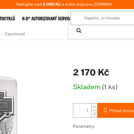
Nakupte nad
5 000 Kč
a máte dopravu ZDARMA
TOCYKLŮ
H-D® AUTORIZOVANÝ SERVIS
E-SHOP
TABULKA VELIKOSTÍ
Zapalovač
2 170 Kč
Měrná
Skladem
(1 ks)
cena:
Přidat do ko
Parametry