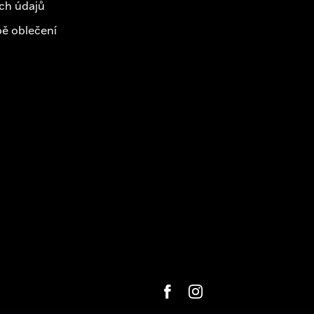
ch údajů
ě oblečení