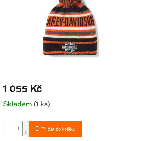
hvězdiček.
1 055 Kč
Měrná
Skladem
(1 ks)
cena:
Přidat do košíku