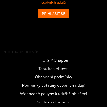
osobních údajů
PŘIHLÁSIT SE
Z
á
Informace pro vás
p
a
H.O.G.® Chapter
t
Tabulka velikostí
í
Obchodní podmínky
Podmínky ochrany osobních údajů
Všeobecné pokyny k údržbě oblečení
Kontaktní formulář