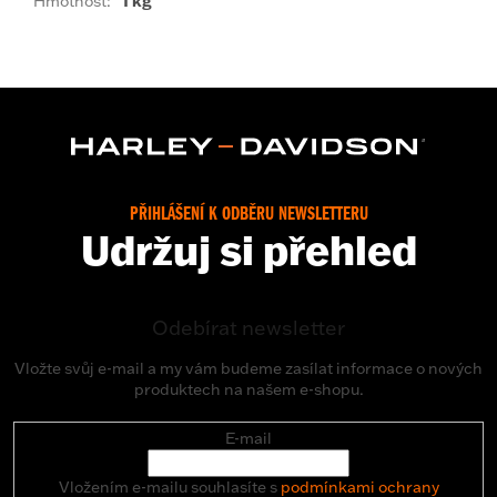
Hmotnost
:
1 kg
PŘIHLÁŠENÍ K ODBĚRU NEWSLETTERU
Udržuj si přehled
Odebírat newsletter
Vložte svůj e-mail a my vám budeme zasílat informace o nových
produktech na našem e-shopu.
E-mail
Vložením e-mailu souhlasíte s
podmínkami ochrany