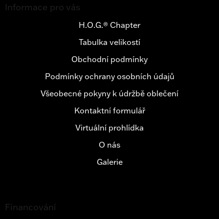
á
Informace pro vás
p
a
H.O.G.® Chapter
t
Tabulka velikostí
í
Obchodní podmínky
Podmínky ochrany osobních údajů
Všeobecné pokyny k údržbě oblečení
Kontaktní formulář
Virtuální prohlídka
O nás
Galerie
Financování