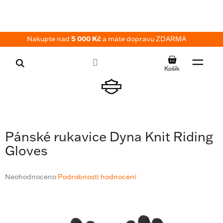
Přejít
na
obsah
Nakupte nad
5 000 Kč
a máte dopravu ZDARMA
NÁKUPNÍ
KOŠÍK
Pánské rukavice Dyna Knit Riding
Gloves
Průměrné
Neohodnoceno
Podrobnosti hodnocení
hodnocení
produktu
je
0,0