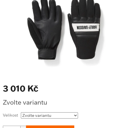
z
5
hvězdiček.
3 010 Kč
Měrná
Zvolte variantu
cena:
Velikost