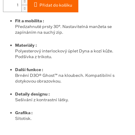
Přidat do košíku
Fit a mobilita
:
Předzahnuté prsty 30°. Nastavitelná manžeta se
zapínáním na suchý zip.
Materiály
:
Polyesterový interlockový úplet Dyna a kozí kůže.
Podšívka z trikotu.
Další funkce
:
Brnění D3O® Ghost™ na kloubech. Kompatibilní s
dotykovou obrazovkou.
Detaily designu
:
Sešívání z kontrastní látky.
Grafika
:
Sítotisk.