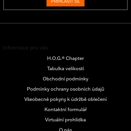
PŘIHLÁSIT SE
Z
á
Informace pro vás
p
a
H.O.G.® Chapter
t
Tabulka velikostí
í
Obchodní podmínky
Podmínky ochrany osobních údajů
Všeobecné pokyny k údržbě oblečení
Kontaktní formulář
Virtuální prohlídka
O nás