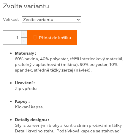
Měrná
Zvolte variantu
cena:
Velikost
Přidat do košíku
Materiály
:
60% bavlna, 40% polyester, těžší interlockový materiál,
pratelný v oplachování (mikina). 90% polyester, 10%
spandex, středně těžký žerzej (návlek).
Uzavření
:
Zip vpředu
Kapsy
:
Klokaní kapsa.
Detaily designu
:
Styl s barevnými bloky a kontrastním prošíváním látky.
Detail krycího stehu. Podšívková kapuce se stahovací