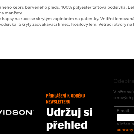
ného kepru barveného plédu. 100% polyester taftová podšívka. Lehk
y a manžety.
kapsy na ruce se skrytým zapínáním na patentky. Vnitřní lemovaná
odšívka. Skrytý zacvakávací límec. Košilový lem. Větrací otvory na
Odebíra
Vložte svů
PŘIHLÁŠENÍ K ODBĚRU
o nových 
NEWSLETTERU
Udržuj si
E-mail
přehled
Vložením
ochrany