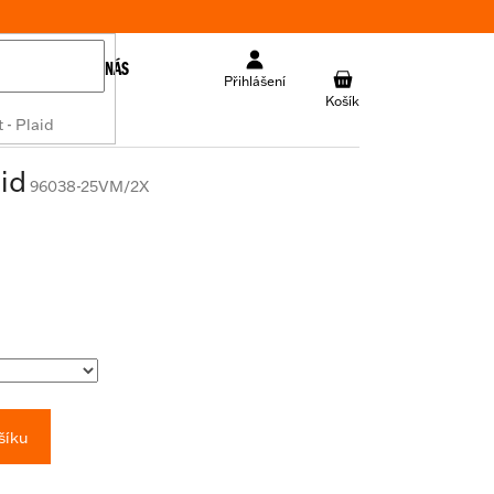
KONTAKT
O NÁS
NÁKUPNÍ
Přihlášení
KOŠÍK
 - Plaid
id
96038-25VM/2X
šíku