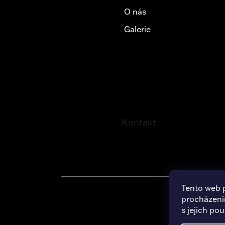
O nás
Galerie
Kontakt
Tento web 
procházení
Copy
s jejich po