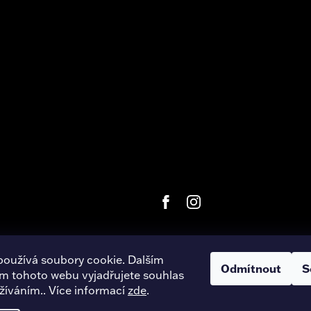
používá soubory cookie. Dalším
Odmítnout
S
m tohoto webu vyjadřujete souhlas
right 2026
Harley-Davidson Hradec Králové
. Všechna práva vyhra
užíváním.. Více informací
zde
.
Úpravu šablony vytvořil
REJ Media