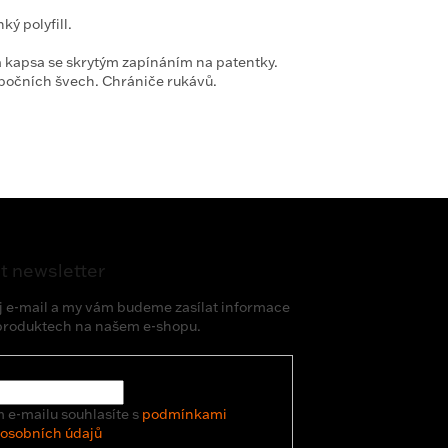
ý polyfill.
 kapsa se skrytým zapínáním na patentky.
 bočních švech. Chrániče rukávů.
t newsletter
j e-mail a my vám budeme zasílat informace
produktech na našem e-shopu.
 e-mailu souhlasíte s
podmínkami
 osobních údajů