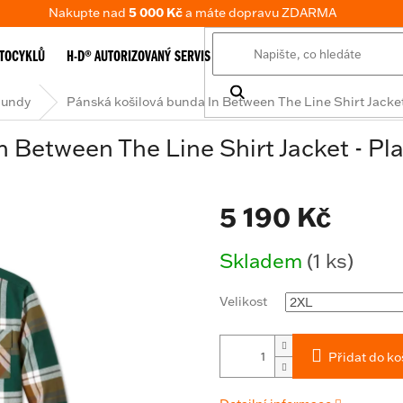
Nakupte nad
5 000 Kč
a máte dopravu ZDARMA
TOCYKLŮ
H-D® AUTORIZOVANÝ SERVIS
E-SHOP
TABULKA VELIKOSTÍ
bundy
Pánská košilová bunda In Between The Line Shirt Jacket
 Between The Line Shirt Jacket - Pla
5 190 Kč
Měrná
Skladem
(1 ks)
cena:
Velikost
Přidat do ko