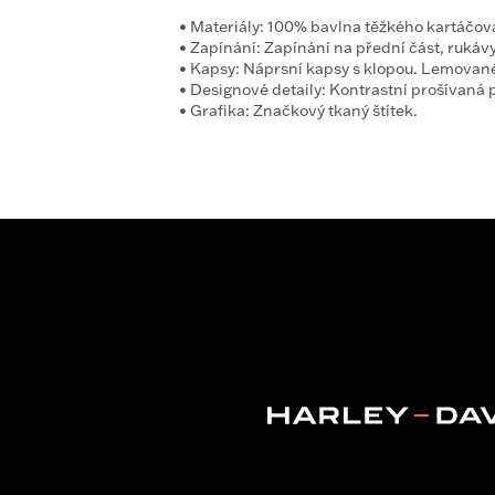
•
Materiály:
100% bavlna těžkého kartáčova
•
Zapínání:
Zapínání na přední část, rukáv
•
Kapsy:
Náprsní kapsy s klopou. Lemované 
•
Designové detaily:
Kontrastní prošívaná p
•
Grafika:
Značkový tkaný štítek.