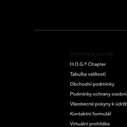
Z
á
Informace pro vás
p
a
H.O.G.® Chapter
t
Tabulka velikostí
í
Obchodní podmínky
Podmínky ochrany osobní
Všeobecné pokyny k údržb
Kontaktní formulář
Virtuální prohlídka