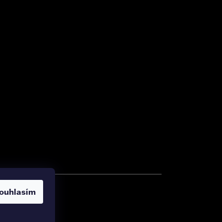
ouhlasím
zena.