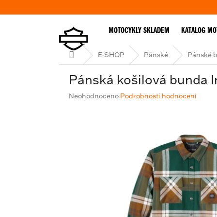
Přejít
na
obsah
MOTOCYKLY SKLADEM
KATALOG MO
Domů
E-SHOP
Pánské
Pánské 
Pánská košilová bunda In
Průměrné
Neohodnoceno
Podrobnosti hodnocení
hodnocení
produktu
je
0,0
z
5
hvězdiček.