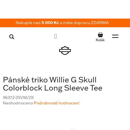
Přejít
na
obsah
Nakupte nad
5 000 Kč
a máte dopravu ZDARMA
NÁKUPNÍ
KOŠÍK
Pánské triko Willie G Skull
Colorblock Long Sleeve Tee
96372-25VM/2X
Průměrné
Neohodnoceno
Podrobnosti hodnocení
hodnocení
produktu
je
0,0