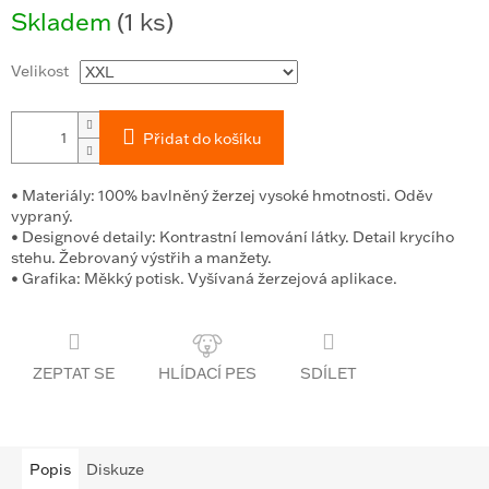
Měrná
Skladem
(1 ks)
cena:
Velikost
Přidat do košíku
•
Materiály:
100% bavlněný žerzej vysoké hmotnosti. Oděv
vypraný.
•
Designové detaily:
Kontrastní lemování látky. Detail krycího
stehu. Žebrovaný výstřih a manžety.
•
Grafika:
Měkký potisk. Vyšívaná žerzejová aplikace.
ZEPTAT SE
SDÍLET
Popis
Diskuze