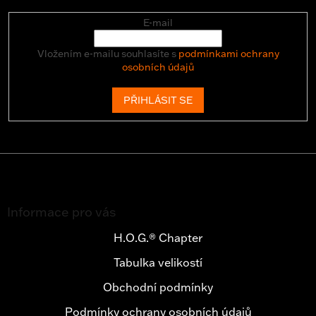
E-mail
Vložením e-mailu souhlasíte s
podmínkami ochrany
osobních údajů
PŘIHLÁSIT SE
Z
á
Informace pro vás
p
a
H.O.G.® Chapter
t
Tabulka velikostí
í
Obchodní podmínky
Podmínky ochrany osobních údajů