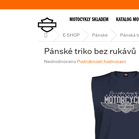
Přejít
na
obsah
MOTOCYKLY SKLADEM
KATALOG MO
Domů
E-SHOP
Pánské
Pánská t
Pánské triko bez rukávů
Průměrné
Neohodnoceno
Podrobnosti hodnocení
hodnocení
produktu
je
0,0
z
5
hvězdiček.