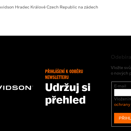
avidson Hradec Králové Czech Republic na zádech
Odebíra
Vložte svů
PŘIHLÁŠENÍ K ODBĚRU
o nových 
NEWSLETTERU
Udržuj si
E-mail
přehled
Vložením
ochrany
PŘIHL