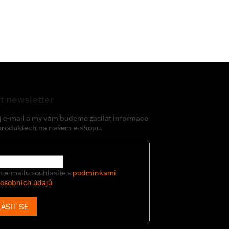
t newsletter
j e-mail a my vám budeme zasílat informace
produktech na našem e-shopu.
 e-mailu souhlasíte s
podmínkami
 osobních údajů
ÁSIT SE