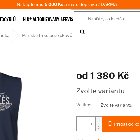
Nakupte nad
5 000 Kč
a máte dopravu ZDARMA
TOCYKLŮ
H-D® AUTORIZOVANÝ SERVIS
E-SHOP
TABULKA VELIKOSTÍ
rička
Pánské triko bez rukávů
od
1 380 Kč
Měrná
Zvolte variantu
cena:
Velikost
Přidat do ko