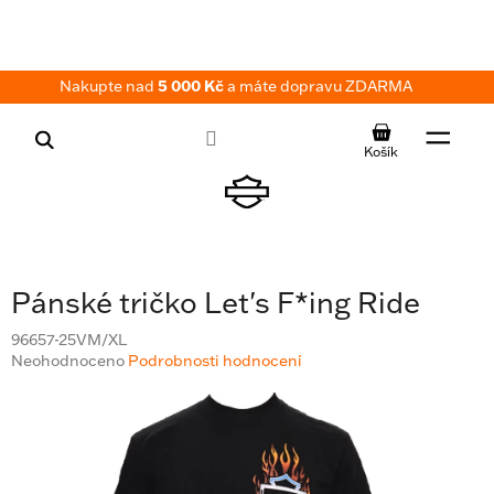
Přejít
na
obsah
Nakupte nad
5 000 Kč
a máte dopravu ZDARMA
NÁKUPNÍ
KOŠÍK
Pánské tričko Let's F*ing Ride
96657-25VM/XL
Průměrné
Neohodnoceno
Podrobnosti hodnocení
hodnocení
produktu
je
0,0
z
5