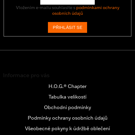
Vložením e-mailu souhlasíte s
podmínkami ochrany
osobních údajů
PŘIHLÁSIT SE
Z
á
Informace pro vás
p
a
H.O.G.® Chapter
t
Tabulka velikostí
í
Obchodní podmínky
Podmínky ochrany osobních údajů
Všeobecné pokyny k údržbě oblečení