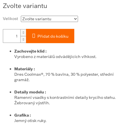
Měrná
Zvolte variantu
cena:
Velikost
Přidat do košíku
Zachovejte klid
:
Vyrobeno z materiálů odvádějících vlhkost.
Materiály
:
Dres Coolmax®, 70 % bavlna, 30 % polyester, střední
gramáž.
Detaily modelu
:
Ramenní vsadky s kontrastními detaily krycího stehu.
Žebrovaný výstřih.
Grafika
:
Jemný otisk ruky.