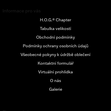
Z
á
Informace pro vás
p
a
H.O.G.® Chapter
t
Tabulka velikostí
í
Obchodní podmínky
Podmínky ochrany osobních údajů
Všeobecné pokyny k údržbě oblečení
Kontaktní formulář
Virtuální prohlídka
O nás
Galerie