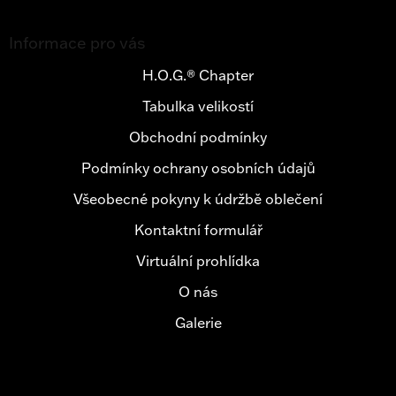
Z
á
Informace pro vás
p
a
H.O.G.® Chapter
t
Tabulka velikostí
í
Obchodní podmínky
Podmínky ochrany osobních údajů
Všeobecné pokyny k údržbě oblečení
Kontaktní formulář
Virtuální prohlídka
O nás
Galerie