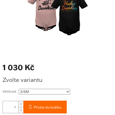
1 030 Kč
Měrná
Zvolte variantu
cena:
Velikost
Přidat do košíku