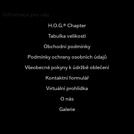
Z
á
Informace pro vás
p
a
H.O.G.® Chapter
t
Tabulka velikostí
í
Obchodní podmínky
Podmínky ochrany osobních údajů
Všeobecné pokyny k údržbě oblečení
Kontaktní formulář
Virtuální prohlídka
O nás
Galerie