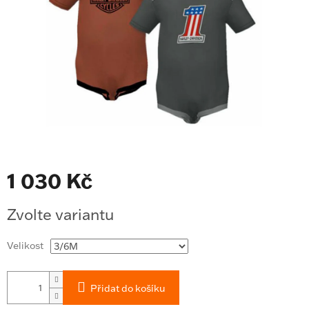
1 030 Kč
Měrná
Zvolte variantu
cena:
Velikost
Přidat do košíku