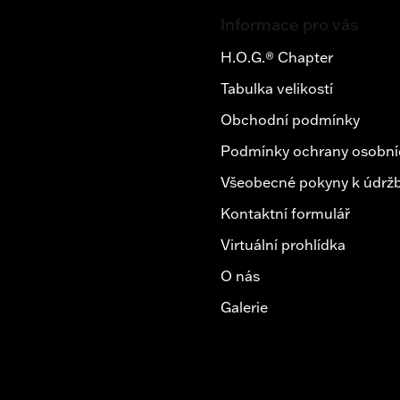
Z
á
Informace pro vás
p
a
H.O.G.® Chapter
t
Tabulka velikostí
í
Obchodní podmínky
Podmínky ochrany osobní
Všeobecné pokyny k údržb
Kontaktní formulář
Virtuální prohlídka
O nás
Galerie