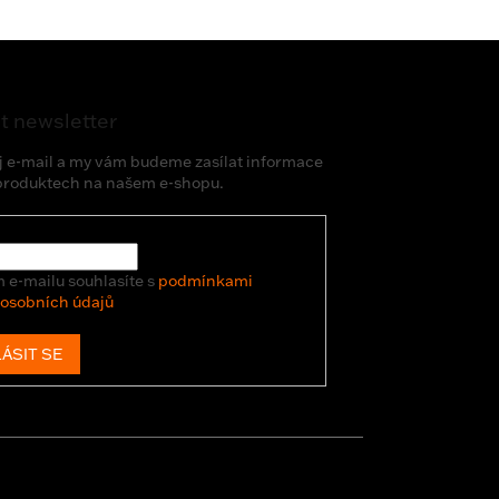
t newsletter
j e-mail a my vám budeme zasílat informace
produktech na našem e-shopu.
 e-mailu souhlasíte s
podmínkami
 osobních údajů
ÁSIT SE