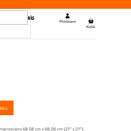
KONTAKT
O NÁS
NÁKUPNÍ
Přihlášení
KOŠÍK
šíku
menzováno 68,58 cm x 68,58 cm (27" x 27").