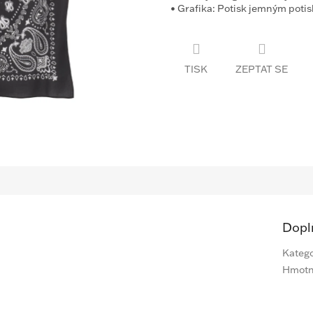
•
Grafika:
Potisk jemným poti
TISK
ZEPTAT SE
Dopl
Katego
Hmotn