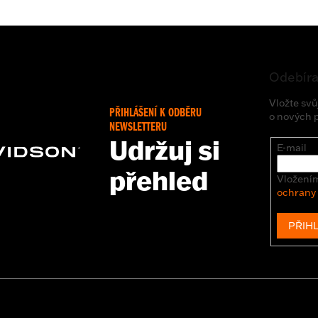
Odebíra
Vložte svů
PŘIHLÁŠENÍ K ODBĚRU
o nových 
NEWSLETTERU
Udržuj si
E-mail
přehled
Vložením
ochrany
PŘIHL