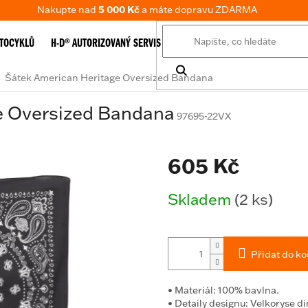
Nakupte nad
5 000 Kč
a máte dopravu ZDARMA
TOCYKLŮ
H-D® AUTORIZOVANÝ SERVIS
E-SHOP
TABULKA VELIKOSTÍ
Šátek American Heritage Oversized Bandana
e Oversized Bandana
97695-22VX
605 Kč
Měrná
Skladem
(2 ks)
cena:
Přidat do ko
•
Materiál:
100% bavlna.
•
Detaily designu:
Velkoryse di