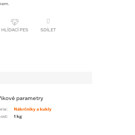
skem.
SDÍLET
ňkové parametry
rie
:
Nákrčníky a kukly
ost
:
1 kg