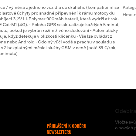
ace / výměna z jednoho vozidla do druhého (kompatibilní se
Katego
plastové úchyty pro snadné připevnění k rámu motocyklu
Hmotn
obíjecí 3,7V Li-Polymer 900mAh baterii, která vydrží až rok -
 Cat-M1 (4G). - Poloha GPS se aktualizuje každých 5 minut,
utu, pokud je vybrán režim živého sledování - Automaticky
je, když detekuje v blízkosti klíčenku - Vše lze ovládat z
one nebo Android - Odolný vůči vodě a prachu v souladu s
 s 2 bezplatnými měsíci služby GSM v ceně (poté 39 €/rok,
Monimoto)
Odebíra
Vložte svů
PŘIHLÁŠENÍ K ODBĚRU
o nových 
NEWSLETTERU