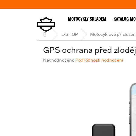
Přejít
na
obsah
MOTOCYKLY SKLADEM
KATALOG MO
Domů
E-SHOP
Motocyklové příslušen
GPS ochrana před zlodě
Průměrné
Neohodnoceno
Podrobnosti hodnocení
hodnocení
produktu
je
0,0
z
5
hvězdiček.