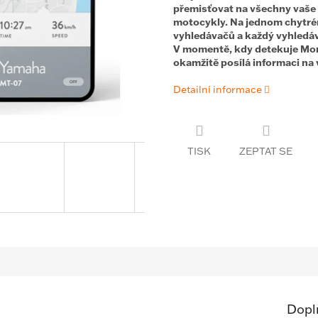
přemisťovat na všechny vaše 
motocykly. Na jednom chytré
vyhledávačů a každý vyhledáv
V momentě, kdy detekuje Mon
okamžitě posílá informaci na 
Detailní informace
TISK
ZEPTAT SE
Dopl