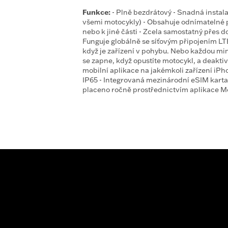
Funkce:
- Plně bezdrátový - Snadná instal
všemi motocykly) - Obsahuje odnímatelné 
nebo k jiné části - Zcela samostatný přes d
Funguje globálně se síťovým připojením LTE
když je zařízení v pohybu. Nebo každou min
se zapne, když opustíte motocykl, a deaktivu
mobilní aplikace na jakémkoli zařízení iPh
IP65 - Integrovaná mezinárodní eSIM karta
placeno ročně prostřednictvím aplikace 