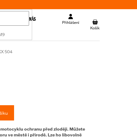
KONTAKT
O NÁS
NÁKUPNÍ
Přihlášení
KOŠÍK
 M9
XX 504
šíku
otocyklu ochranu před zloději. Můžete
ru ve městě i přírodě. Lze ho libovolně