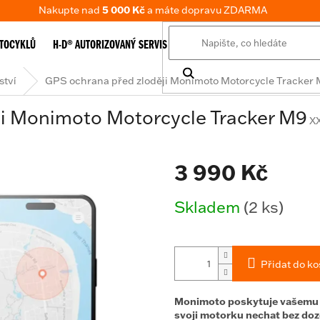
Nakupte nad
5 000 Kč
a máte dopravu ZDARMA
TOCYKLŮ
H-D® AUTORIZOVANÝ SERVIS
E-SHOP
TABULKA VELIKOSTÍ
ství
GPS ochrana před zloději Monimoto Motorcycle Tracker
ji Monimoto Motorcycle Tracker M9
X
3 990 Kč
Měrná
Skladem
(2 ks)
cena:
Přidat do ko
Monimoto poskytuje vašemu m
svoji motorku nechat bez dozo