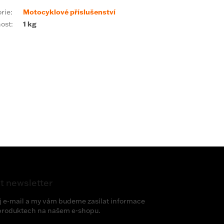
rie
:
Motocyklové příslušenství
ost
:
1 kg
t newsletter
j e-mail a my vám budeme zasílat informace
produktech na našem e-shopu.