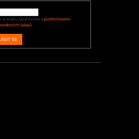
 e-mailu souhlasíte s
podmínkami
 osobních údajů
ÁSIT SE