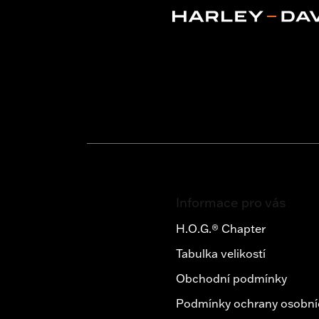
Z
á
Informace pro vás
p
a
H.O.G.® Chapter
t
Tabulka velikostí
í
Obchodní podmínky
Podmínky ochrany osobní