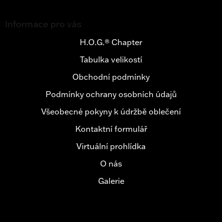
Z
á
Informace pro vás
p
a
H.O.G.® Chapter
t
Tabulka velikostí
í
Obchodní podmínky
Podmínky ochrany osobních údajů
Všeobecné pokyny k údržbě oblečení
Kontaktní formulář
Virtuální prohlídka
O nás
Galerie