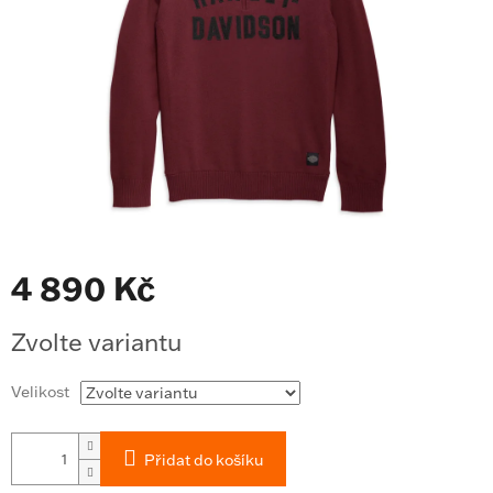
4 890 Kč
Měrná
Zvolte variantu
cena:
Velikost
Přidat do košíku