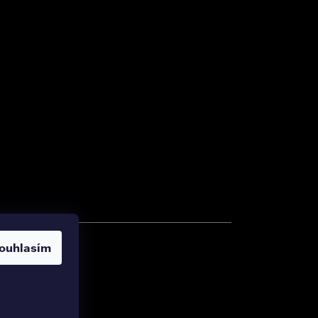
ouhlasím
zena.