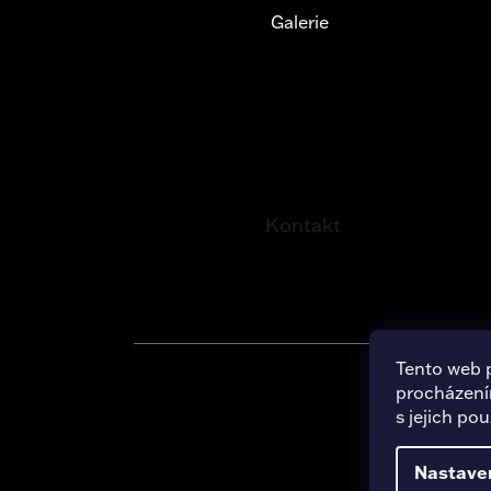
Galerie
Kontakt
Tento web 
procházení
Copy
s jejich po
Nastave