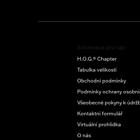
Z
á
Informace pro vás
p
a
H.O.G.® Chapter
t
Tabulka velikostí
í
Obchodní podmínky
Podmínky ochrany osobní
Všeobecné pokyny k údržb
Kontaktní formulář
Virtuální prohlídka
O nás