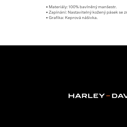
•
Materiály:
100% bavlněný manšestr.
•
Zapínání:
Nastavitelný kožený pásek se
•
Grafika:
Keprová nášivka.