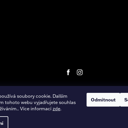
používá soubory cookie. Dalším
Odmítnout
S
m tohoto webu vyjadřujete souhlas
right 2026
Harley-Davidson Hradec Králové
. Všechna práva vyhra
užíváním.. Více informací
zde
.
Úpravu šablony vytvořil
REJ Media
ní
Vytvořil Shoptet