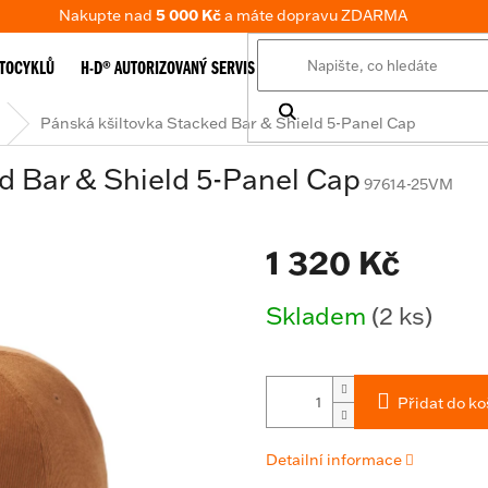
Nakupte nad
5 000 Kč
a máte dopravu ZDARMA
TOCYKLŮ
H-D® AUTORIZOVANÝ SERVIS
E-SHOP
TABULKA VELIKOSTÍ
Pánská kšiltovka Stacked Bar & Shield 5-Panel Cap
d Bar & Shield 5-Panel Cap
97614-25VM
1 320 Kč
Měrná
Skladem
(2 ks)
cena:
Přidat do ko
Detailní informace