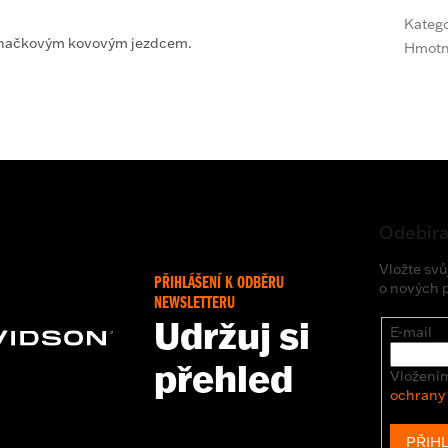
Katego
 značkovým kovovým jezdcem.
Hmotn
Odebíra
Vložte svů
PŘIHLÁŠENÍ K ODBĚRU
o nových 
NEWSLETTERU
Udržuj si
E-mail
přehled
Vložením
ochrany
PŘIHL