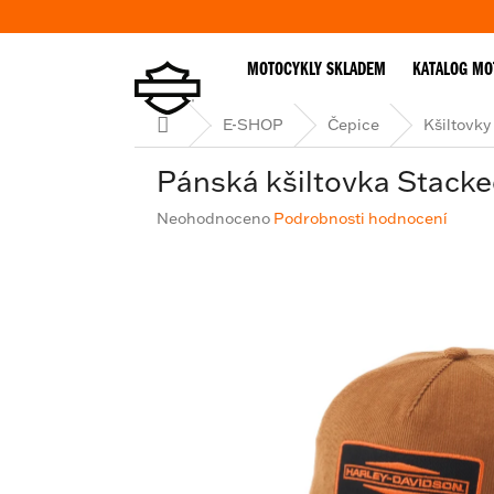
Přejít
na
obsah
MOTOCYKLY SKLADEM
KATALOG MO
Domů
E-SHOP
Čepice
Kšiltovky
Pánská kšiltovka Stacke
Průměrné
Neohodnoceno
Podrobnosti hodnocení
hodnocení
produktu
je
0,0
z
5
hvězdiček.