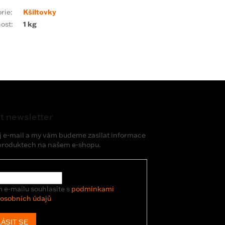
rie
:
Kšiltovky
ost
:
1 kg
t newsletter
j e-mail a my vám budeme zasílat informace
produktech na našem e-shopu.
 e-mailu souhlasíte s
podmínkami
 osobních údajů
ÁSIT SE