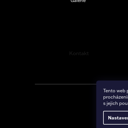
Galerie
Kontakt
Tento web 
procházení
Copy
s jejich po
Nastave