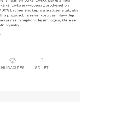
r s nadměrnou kšiltovkou Bar & Shield
ká kšiltovka je vyrobena z prodyšného a
100% bavlněného kepru a je střižena tak, aby
a přizpůsobila se velikosti vaší hlavy. Její
načuje naším nejikoničtějším logem, které se
fní výšivky.
.
SDÍLET