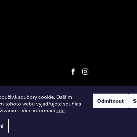
používá soubory cookie. Dalším
Odmítnout
S
m tohoto webu vyjadřujete souhlas
right 2026
Harley-Davidson Hradec Králové
. Všechna práva vyhra
užíváním.. Více informací
zde
.
Úpravu šablony vytvořil
REJ Media
ní
Vytvořil Shoptet