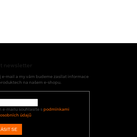
t newsletter
j e-mail a my vám budeme zasílat informace
produktech na našem e-shopu.
 e-mailu souhlasíte s
podmínkami
 osobních údajů
ÁSIT SE