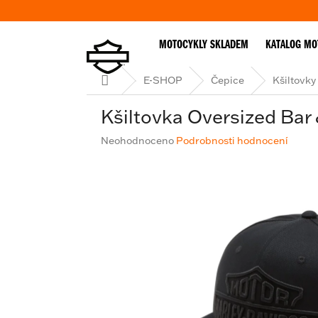
Přejít
na
obsah
MOTOCYKLY SKLADEM
KATALOG MO
Domů
E-SHOP
Čepice
Kšiltovky
Kšiltovka Oversized Bar
Průměrné
Neohodnoceno
Podrobnosti hodnocení
hodnocení
produktu
je
0,0
z
5
hvězdiček.