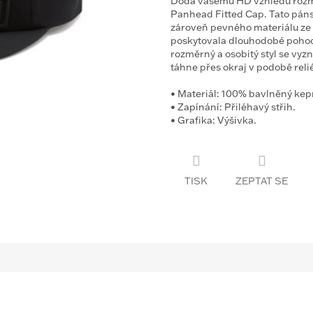
Dodá vašemu HD vzhledu rozmě
Panhead Fitted Cap. Tato páns
zároveň pevného materiálu ze 
poskytovala dlouhodobé pohodlí 
rozměrný a osobitý styl se vyz
táhne přes okraj v podobě relié
•
Materiál:
100% bavlněný kepr
•
Zapínání:
Přiléhavý střih.
•
Grafika:
Výšivka.
TISK
ZEPTAT SE