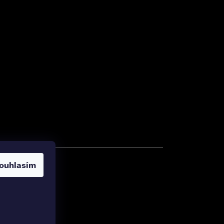
ouhlasím
zena.