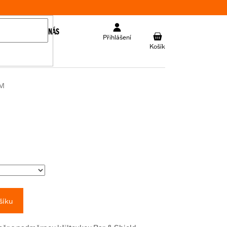
KONTAKT
O NÁS
NÁKUPNÍ
Přihlášení
KOŠÍK
/M
šíku