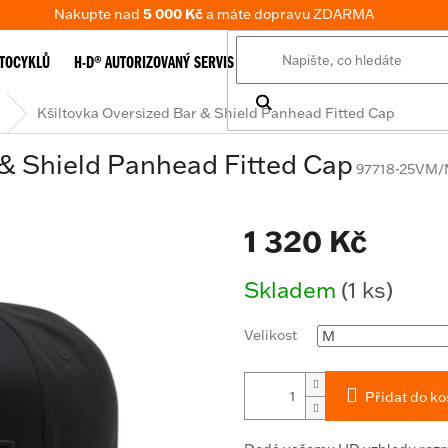
Nakupte nad
5 000 Kč
a máte dopravu ZDARMA
TOCYKLŮ
H-D® AUTORIZOVANÝ SERVIS
E-SHOP
TABULKA VELIKOSTÍ
Kšiltovka Oversized Bar & Shield Panhead Fitted Cap
 & Shield Panhead Fitted Cap
97718-25VM
1 320 Kč
Měrná
Skladem
(1 ks)
cena:
Velikost
Přidat do ko