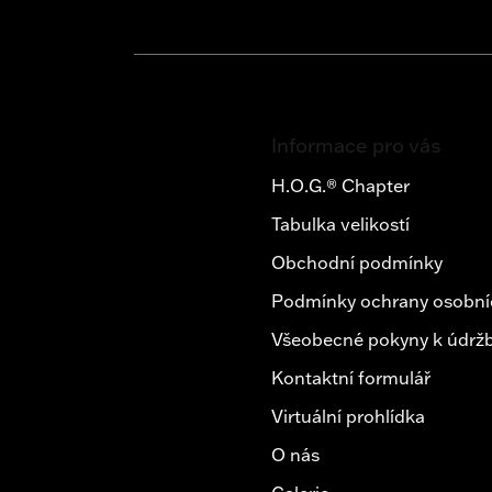
Z
á
Informace pro vás
p
a
H.O.G.® Chapter
t
Tabulka velikostí
í
Obchodní podmínky
Podmínky ochrany osobní
Všeobecné pokyny k údržb
Kontaktní formulář
Virtuální prohlídka
O nás