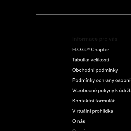
Z
á
Informace pro vás
p
a
H.O.G.® Chapter
t
Tabulka velikostí
í
Obchodní podmínky
Podmínky ochrany osobní
Všeobecné pokyny k údržb
Kontaktní formulář
Virtuální prohlídka
O nás