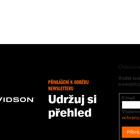
Odebíra
Vložte svů
PŘIHLÁŠENÍ K ODBĚRU
o nových 
NEWSLETTERU
Udržuj si
E-mail
přehled
Vložením
ochrany
PŘIHL