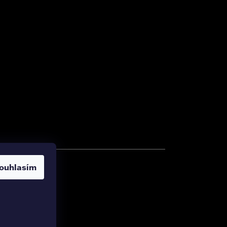
ouhlasím
zena.