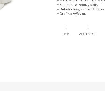
•
Materiál:
98 % bavlna, 2 % s
•
Zapínání:
Strečový střih.
•
Detaily designu:
Sendvičový o
•
Grafika:
Výšivka.
TISK
ZEPTAT SE