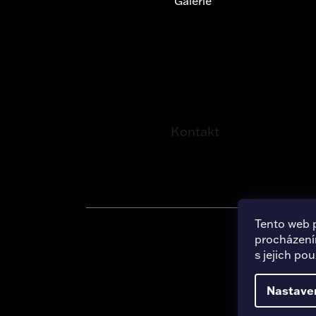
Galerie
Kontakt
Tento web 
procházení
Copy
s jejich po
Nastave