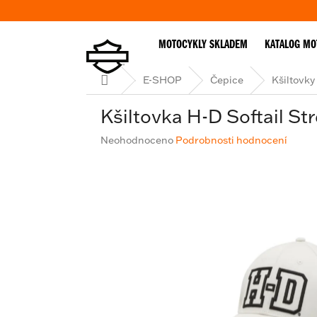
Přejít
na
obsah
MOTOCYKLY SKLADEM
KATALOG MO
Domů
E-SHOP
Čepice
Kšiltovky
Kšiltovka H-D Softail St
Průměrné
Neohodnoceno
Podrobnosti hodnocení
hodnocení
produktu
je
0,0
z
5
hvězdiček.