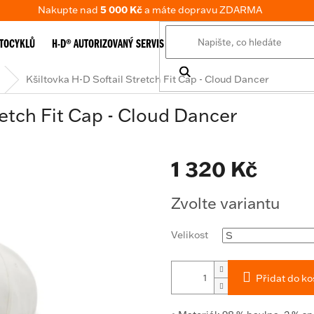
Nakupte nad
5 000 Kč
a máte dopravu ZDARMA
TOCYKLŮ
H-D® AUTORIZOVANÝ SERVIS
E-SHOP
TABULKA VELIKOSTÍ
Kšiltovka H-D Softail Stretch Fit Cap - Cloud Dancer
retch Fit Cap - Cloud Dancer
1 320 Kč
Měrná
Zvolte variantu
cena:
Velikost
Přidat do ko