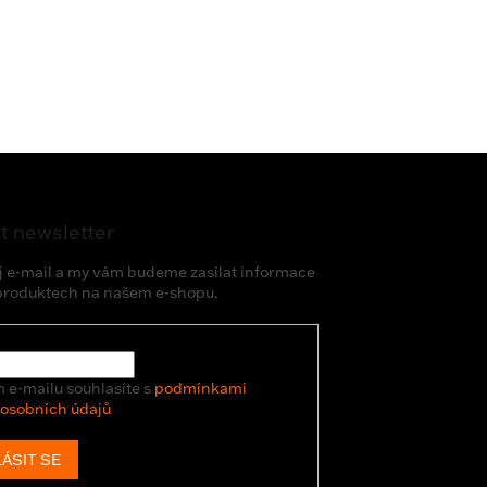
t newsletter
j e-mail a my vám budeme zasílat informace
produktech na našem e-shopu.
 e-mailu souhlasíte s
podmínkami
 osobních údajů
ÁSIT SE