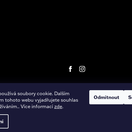
používá soubory cookie. Dalším
Odmítnout
S
m tohoto webu vyjadřujete souhlas
right 2026
Harley-Davidson Hradec Králové
. Všechna práva vyhra
užíváním.. Více informací
zde
.
Úpravu šablony vytvořil
REJ Media
ní
Vytvořil Shoptet