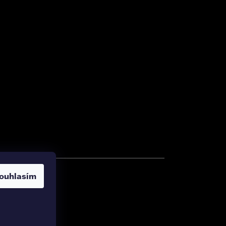
ouhlasím
zena.