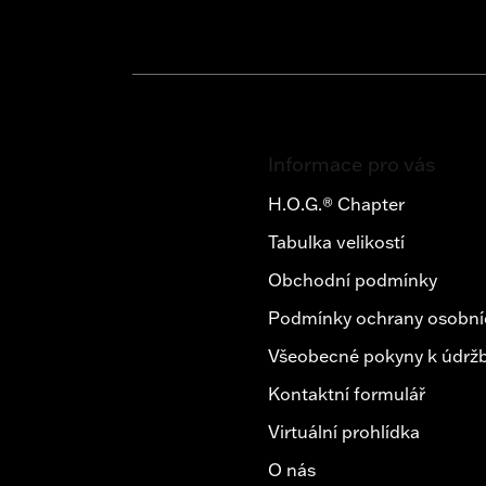
Z
á
Informace pro vás
p
a
H.O.G.® Chapter
t
Tabulka velikostí
í
Obchodní podmínky
Podmínky ochrany osobní
Všeobecné pokyny k údržb
Kontaktní formulář
Virtuální prohlídka
O nás