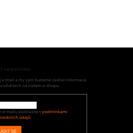
t newsletter
j e-mail a my vám budeme zasílat informace
produktech na našem e-shopu.
 e-mailu souhlasíte s
podmínkami
 osobních údajů
ÁSIT SE