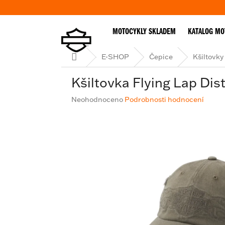
Přejít
na
obsah
MOTOCYKLY SKLADEM
KATALOG MO
Domů
E-SHOP
Čepice
Kšiltovky
Kšiltovka Flying Lap Dis
Průměrné
Neohodnoceno
Podrobnosti hodnocení
hodnocení
produktu
je
0,0
z
5
hvězdiček.