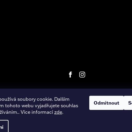
používá soubory cookie. Dalším
Odmítnout
S
m tohoto webu vyjadřujete souhlas
right 2026
Harley-Davidson Hradec Králové
. Všechna práva vyhra
užíváním.. Více informací
zde
.
Úpravu šablony vytvořil
REJ Media
ní
Vytvořil Shoptet