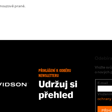
 nouzově prané.
Odebíra
Vložte svů
PŘIHLÁŠENÍ K ODBĚRU
o nových 
NEWSLETTERU
Udržuj si
E-mail
přehled
Vložením
ochrany
PŘIHL