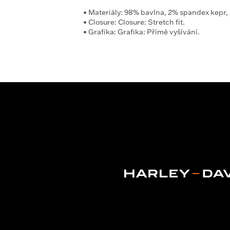
•
Materiály:
98% bavlna, 2% spandex kepr,
•
Closure:
Closure: Stretch fit.
•
Grafika:
Grafika: Přímé vyšívání.