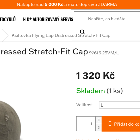
Nakupte nad
5 000 Kč
a máte dopravu ZDARMA
TOCYKLŮ
H-D® AUTORIZOVANÝ SERVIS
E-SHOP
TABULKA VELIKOSTÍ
Kšiltovka Flying Lap Distressed Stretch-Fit Cap
tressed Stretch-Fit Cap
97616-25VM/L
1 320 Kč
Měrná
Skladem
(1 ks)
cena:
Velikost
Přidat do ko