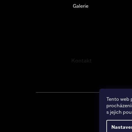
Galerie
Kontakt
Tento web 
procházení
Copy
s jejich po
Nastave