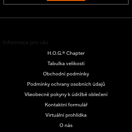
Z
á
Informace pro vás
p
a
H.O.G.® Chapter
t
Tabulka velikostí
í
Obchodní podmínky
Podmínky ochrany osobních údajů
Všeobecné pokyny k údržbě oblečení
Kontaktní formulář
Virtuální prohlídka
O nás