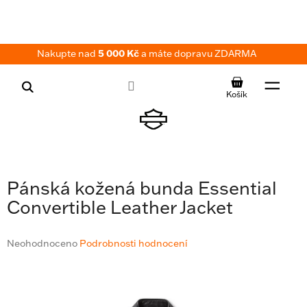
Přejít
na
obsah
Nakupte nad
5 000 Kč
a máte dopravu ZDARMA
NÁKUPNÍ
KOŠÍK
Pánská kožená bunda Essential
Convertible Leather Jacket
Průměrné
Neohodnoceno
Podrobnosti hodnocení
hodnocení
produktu
je
0,0