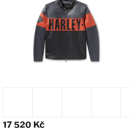
z
5
hvězdiček.
17 520 Kč