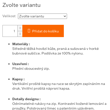
Měrná
Zvolte variantu
cena:
Velikost
Přidat do košíku
Materiály
:
Středně těžká hovězí kůže, praná a sušovaná v horké
bubnové sušičce. Podšívka ze 100% nylonu.
Uzavření
:
Přední oboucestný zip.
Kapsy
:
Vertikální prošité kapsy na ruce se skrytým zapínáním na
druk. Vnitřní prošitá náprsní kapsa.
Detaily designu
:
Odnímatelné rukávy na zip. Kontrastní kožené lemování a
proužky. Polstrovaný límec s patentním uzávěrem.