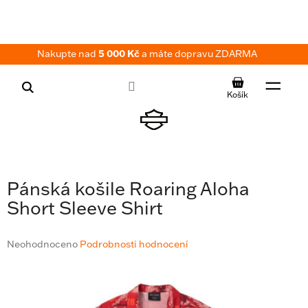
Přejít
na
obsah
Nakupte nad
5 000 Kč
a máte dopravu ZDARMA
NÁKUPNÍ
KOŠÍK
Pánská košile Roaring Aloha
Short Sleeve Shirt
Průměrné
Neohodnoceno
Podrobnosti hodnocení
hodnocení
produktu
je
0,0