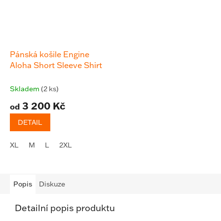
Pánská košile Engine
Aloha Short Sleeve Shirt
Skladem
(2 ks)
3 200 Kč
od
DETAIL
XL
M
L
2XL
Popis
Diskuze
Detailní popis produktu