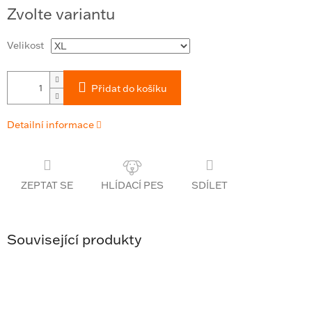
Měrná
Zvolte variantu
cena:
Velikost
Přidat do košíku
Detailní informace
ZEPTAT SE
SDÍLET
Související produkty