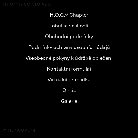
á
Informace pro vás
p
a
H.O.G.® Chapter
t
Tabulka velikostí
í
Obchodní podmínky
Podmínky ochrany osobních údajů
Všeobecné pokyny k údržbě oblečení
Kontaktní formulář
Virtuální prohlídka
O nás
Galerie
Financování