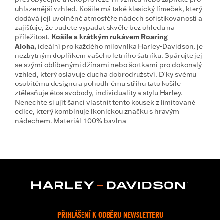
uhlazenější vzhled. Košile má také klasický límeček, který
dodává její uvolněné atmosféře nádech sofistikovanosti a
zajišťuje, že budete vypadat skvěle bez ohledu na
příležitost.
Košile s krátkým rukávem Roaring
Aloha,
ideální pro každého milovníka Harley-Davidson, je
nezbytným doplňkem vašeho letního šatníku. Spárujte jej
se svými oblíbenými džínami nebo šortkami pro dokonalý
vzhled, který oslavuje ducha dobrodružství. Díky svému
osobitému designu a pohodlnému střihu tato košile
ztělesňuje étos svobody, individuality a stylu Harley.
Nenechte si ujít šanci vlastnit tento kousek z limitované
edice, který kombinuje ikonickou značku s hravým
nádechem.
Materiál: 100% bavlna
PŘIHLÁŠENÍ K ODBĚRU NEWSLETTERU