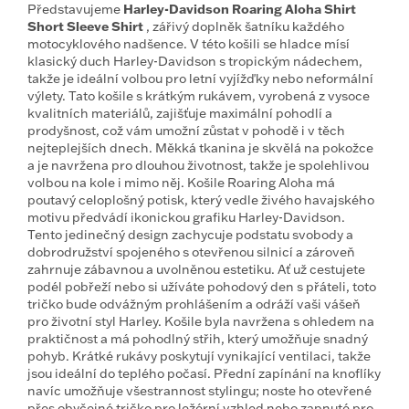
Představujeme
Harley-Davidson Roaring Aloha Shirt
Short Sleeve Shirt
, zářivý doplněk šatníku každého
motocyklového nadšence. V této košili se hladce mísí
klasický duch Harley-Davidson s tropickým nádechem,
takže je ideální volbou pro letní vyjížďky nebo neformální
výlety. Tato košile s krátkým rukávem, vyrobená z vysoce
kvalitních materiálů, zajišťuje maximální pohodlí a
prodyšnost, což vám umožní zůstat v pohodě i v těch
nejteplejších dnech. Měkká tkanina je skvělá na pokožce
a je navržena pro dlouhou životnost, takže je spolehlivou
volbou na kole i mimo něj.
Košile Roaring Aloha má
poutavý celoplošný potisk, který vedle živého havajského
motivu předvádí ikonickou grafiku Harley-Davidson.
Tento jedinečný design zachycuje podstatu svobody a
dobrodružství spojeného s otevřenou silnicí a zároveň
zahrnuje zábavnou a uvolněnou estetiku. Ať už cestujete
podél pobřeží nebo si užíváte pohodový den s přáteli, toto
tričko bude odvážným prohlášením a odráží vaši vášeň
pro životní styl Harley.
Košile byla navržena s ohledem na
praktičnost a má pohodlný střih, který umožňuje snadný
pohyb. Krátké rukávy poskytují vynikající ventilaci, takže
jsou ideální do teplého počasí. Přední zapínání na knoflíky
navíc umožňuje všestrannost stylingu; noste ho otevřené
přes obyčejné tričko pro ležérní vzhled nebo zapnuté pro