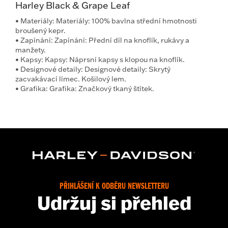
Harley Black & Grape Leaf
•
Materiály:
Materiály: 100% bavlna střední hmotnosti
broušený kepr.
•
Zapínání:
Zapínání: Přední díl na knoflík, rukávy a
manžety.
•
Kapsy:
Kapsy: Náprsní kapsy s klopou na knoflík.
•
Designové detaily:
Designové detaily: Skrytý
zacvakávací límec. Košilový lem.
•
Grafika:
Grafika: Značkový tkaný štítek.
PŘIHLÁŠENÍ K ODBĚRU NEWSLETTERU
Udržuj si přehled