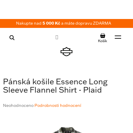
Přejít
na
obsah
Nakupte nad
5 000 Kč
a máte dopravu ZDARMA
NÁKUPNÍ
KOŠÍK
Pánská košile Essence Long
Sleeve Flannel Shirt - Plaid
Průměrné
Neohodnoceno
Podrobnosti hodnocení
hodnocení
produktu
je
0,0