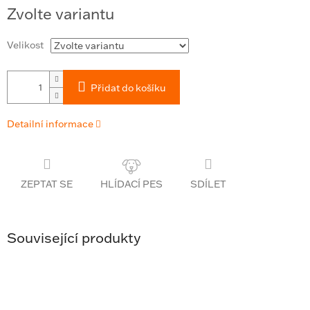
Měrná
Zvolte variantu
cena:
Velikost
Přidat do košíku
Detailní informace
ZEPTAT SE
SDÍLET
Související produkty