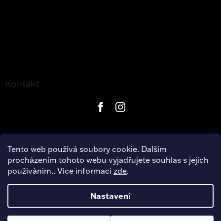
Kontakt
Tento web používá soubory cookie. Dalším
procházením tohoto webu vyjadřujete souhlas s jejich
používáním.. Více informací
zde
.
Copyright 2026
Harley-Davidson Hradec Králové
. Všechna
práva vyhrazena.
Nastavení
Úpravu šablony vytvořil
REJ Media