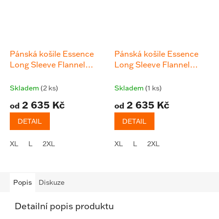
Pánská košile Essence
Pánská košile Essence
Long Sleeve Flannel
Long Sleeve Flannel
Shirt - Plaid
Shirt - Plaid
Skladem
(2 ks)
Skladem
(1 ks)
2 635 Kč
2 635 Kč
od
od
DETAIL
DETAIL
XL
L
2XL
XL
L
2XL
Popis
Diskuze
Detailní popis produktu