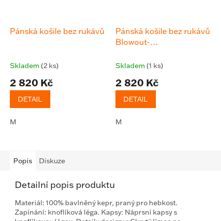
Pánská košile bez rukávů
Pánská košile bez rukávů
Blowout-
Woven,Black/Dark grey
Skladem
(2 ks)
Skladem
(1 ks)
2 820 Kč
2 820 Kč
DETAIL
DETAIL
M
M
Popis
Diskuze
Detailní popis produktu
Materiál: 100% bavlněný kepr, praný pro hebkost.
Zapínání: knoflíková léga. Kapsy: Náprsní kapsy s