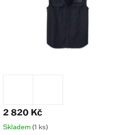
2 820 Kč
Měrná
Skladem
(1 ks)
cena: