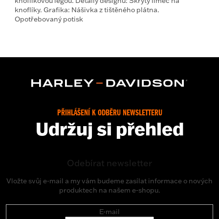
knoflíkovou légou. Detaily designu: Skrytý límec na
knoflíky. Grafika: Nášivka z tištěného plátna.
Opotřebovaný potisk
PŘIHLÁŠENÍ K ODBĚRU NEWSLETTERU
Udržuj si přehled
Odebírat newsletter
Vložte svůj e-mail a my vám budeme zasílat informace o nových
produktech na našem e-shopu.
E-mail