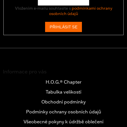
Vložením e-mailu souhlasíte s
podmínkami ochrany
osobních údajů
PŘIHLÁSIT SE
Z
á
Informace pro vás
p
a
H.O.G.® Chapter
t
Tabulka velikostí
í
Obchodní podmínky
Podmínky ochrany osobních údajů
Všeobecné pokyny k údržbě oblečení