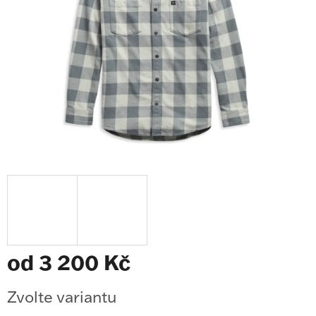
od
3 200 Kč
Měrná
Zvolte variantu
cena: