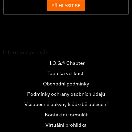
PŘIHLÁSIT SE
Z
á
Informace pro vás
p
a
H.O.G.® Chapter
t
Tabulka velikostí
í
Obchodní podmínky
Podmínky ochrany osobních údajů
Všeobecné pokyny k údržbě oblečení
Kontaktní formulář
Virtuální prohlídka