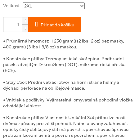
Velikost
Přidat do košíku
•
Průměrná hmotnost:
1 250 gramů (2 lbs 12 oz) bez masky, 1
400 gramů (3 lbs 1 3/8 oz) s maskou.
•
Konstrukce přilby:
Termoplastická skořepina. Podbradní
pásek s dvojitým D-kroužkem (DOT), mikrometrická přezka
(ECE).
•
Stay Cool:
Přední větrací otvor na horní straně helmy a
dýchací perforace na obličejové masce.
•
Vnitřek a podšívky:
Vyjímatelná, omyvatelná pohodlná vložka
odvádějící vlhkost.
•
Konstrukce přilby:
Vlastnosti: Unikátní 3/4 přilbu lze nosit
dvěma způsoby pro větší pohodlí. Nainstalovaný zatahovací,
opticky čistý obličejový štít má povrch s povrchovou úpravou
proti zamlžování uvnitř a povrch s povrchem s povrchovou