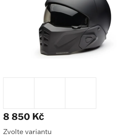
8 850 Kč
Měrná
Zvolte variantu
cena: