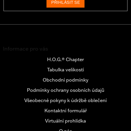
PŘIHLÁSIT SE
Z
á
Informace pro vás
p
a
H.O.G.® Chapter
t
Tabulka velikostí
í
Obchodní podmínky
Podmínky ochrany osobních údajů
Všeobecné pokyny k údržbě oblečení
Kontaktní formulář
Virtuální prohlídka
O nás