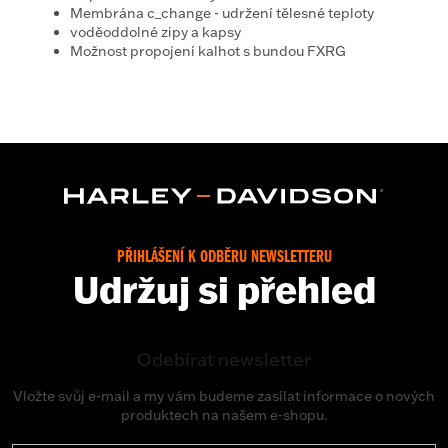
Membrána c_change - udržení tělesné teploty
voděoddolné zipy a kapsy
Možnost propojení kalhot s bundou FXRG
PŘIHLÁŠENÍ K ODBĚRU NEWSLETTERU
Udržuj si přehled
Odebírat newsletter
Vložte svůj e-mail a my vám budeme zasílat informace o nových
produktech na našem e-shopu.