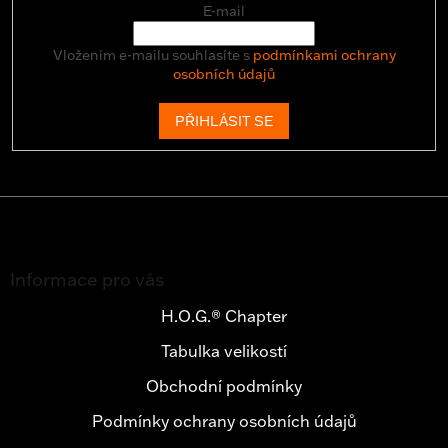
E-mail
Vložením e-mailu souhlasíte s
podmínkami ochrany
osobních údajů
PŘIHLÁSIT SE
Z
á
Informace pro vás
p
a
H.O.G.® Chapter
t
Tabulka velikostí
í
Obchodní podmínky
Podmínky ochrany osobních údajů