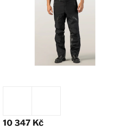
z
5
hvězdiček.
10 347 Kč