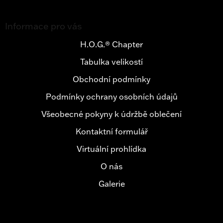
Z
á
Informace pro vás
p
a
H.O.G.® Chapter
t
Tabulka velikostí
í
Obchodní podmínky
Podmínky ochrany osobních údajů
Všeobecné pokyny k údržbě oblečení
Kontaktní formulář
Virtuální prohlídka
O nás
Galerie