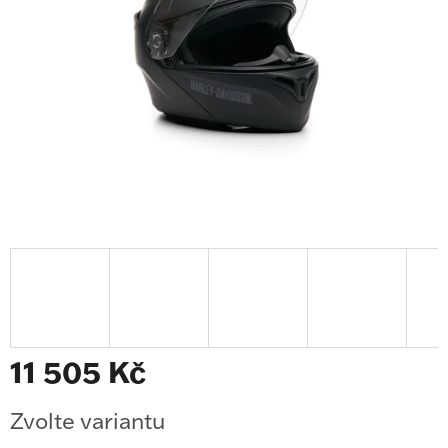
11 505 Kč
Měrná
Zvolte variantu
cena: