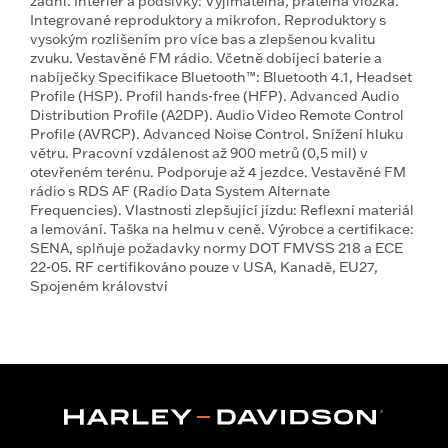
zadní. Interiér a podšívky: Vyjímatelná, pratelná vložka.
Integrované reproduktory a mikrofon. Reproduktory s
vysokým rozlišením pro více bas a zlepšenou kvalitu
zvuku. Vestavěné FM rádio. Včetně dobíjecí baterie a
nabíječky Specifikace Bluetooth™: Bluetooth 4.1, Headset
Profile (HSP). Profil hands-free (HFP). Advanced Audio
Distribution Profile (A2DP). Audio Video Remote Control
Profile (AVRCP). Advanced Noise Control. Snížení hluku
větru. Pracovní vzdálenost až 900 metrů (0,5 mil) v
otevřeném terénu. Podporuje až 4 jezdce. Vestavěné FM
rádio s RDS AF (Radio Data System Alternate
Frequencies). Vlastnosti zlepšující jízdu: Reflexní materiál
a lemování. Taška na helmu v ceně. Výrobce a certifikace:
SENA, splňuje požadavky normy DOT FMVSS 218 a ECE
22-05. RF certifikováno pouze v USA, Kanadě, EU27,
Spojeném království