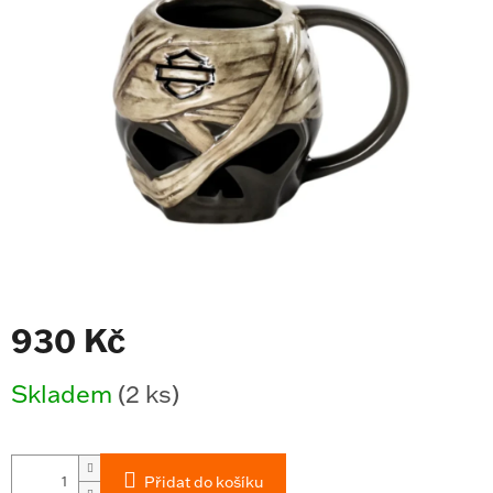
z
5
hvězdiček.
930 Kč
Měrná
Skladem
(2 ks)
cena:
Přidat do košíku