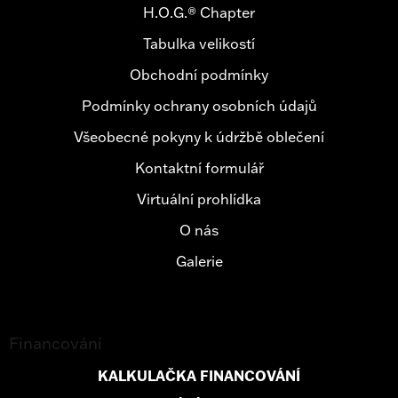
a
H.O.G.® Chapter
t
Tabulka velikostí
í
Obchodní podmínky
Podmínky ochrany osobních údajů
Všeobecné pokyny k údržbě oblečení
Kontaktní formulář
Virtuální prohlídka
O nás
Galerie
Financování
KALKULAČKA FINANCOVÁNÍ