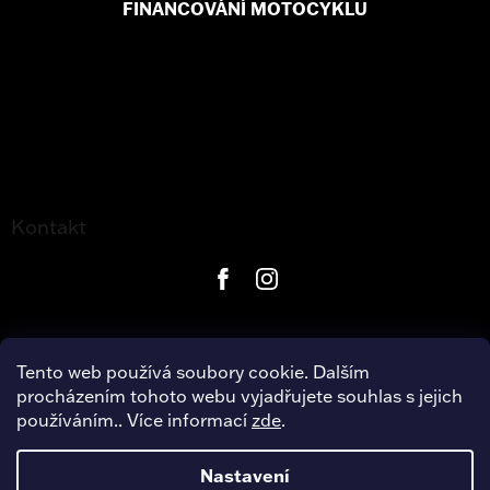
FINANCOVÁNÍ MOTOCYKLU
Kontakt
Tento web používá soubory cookie. Dalším
procházením tohoto webu vyjadřujete souhlas s jejich
používáním.. Více informací
zde
.
Copyright 2026
Harley-Davidson Hradec Králové
. Všechna
práva vyhrazena.
Nastavení
Úpravu šablony vytvořil
REJ Media