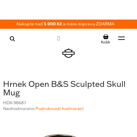
Přejít
na
obsah
Nakupte nad
5 000 Kč
a máte dopravu ZDARMA
NÁKUPNÍ
KOŠÍK
Hrnek Open B&S Sculpted Skull
Mug
HDX-98687
Průměrné
Neohodnoceno
Podrobnosti hodnocení
hodnocení
produktu
je
0,0