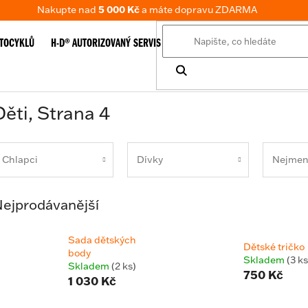
Nakupte nad
5 000 Kč
a máte dopravu ZDARMA
TOCYKLŮ
H-D® AUTORIZOVANÝ SERVIS
E-SHOP
TABULKA VELIKOSTÍ
Děti
, Strana 4
Chlapci
Dívky
Nejmen
ejprodávanější
Sada dětských
Dětské tričko
body
Skladem
(3 ks
Skladem
(2 ks)
750 Kč
1 030 Kč