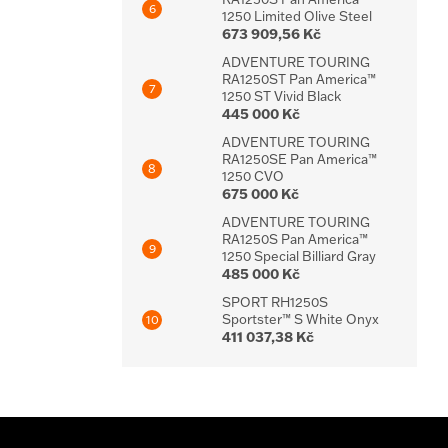
1250 Limited Olive Steel
673 909,56 Kč
ADVENTURE TOURING
RA1250ST Pan America™
1250 ST Vivid Black
445 000 Kč
ADVENTURE TOURING
RA1250SE Pan America™
1250 CVO
675 000 Kč
ADVENTURE TOURING
RA1250S Pan America™
1250 Special Billiard Gray
485 000 Kč
SPORT RH1250S
Sportster™ S White Onyx
411 037,38 Kč