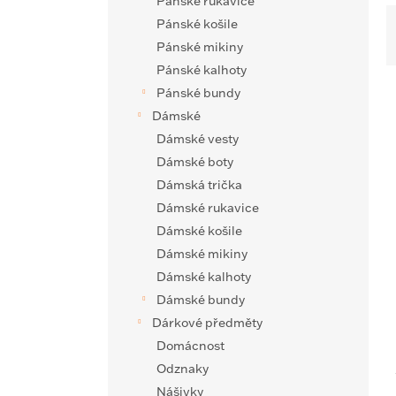
Pánské rukavice
Pánské košile
a
Pánské mikiny
z
Pánské kalhoty
e
n
Pánské bundy
ý
í
Dámské
p
p
Dámské vesty
i
r
Dámské boty
s
o
Dámská trička
p
d
r
u
Dámské rukavice
o
k
Dámské košile
d
t
Dámské mikiny
u
ů
Dámské kalhoty
k
Dámské bundy
t
ů
Dárkové předměty
Domácnost
Odznaky
Nášivky