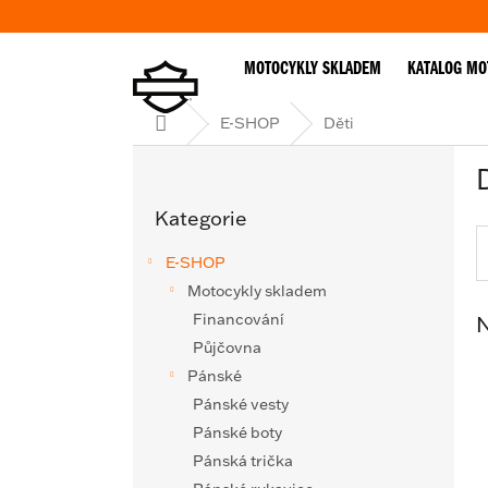
Přejít
na
obsah
MOTOCYKLY SKLADEM
KATALOG MO
Domů
E-SHOP
Děti
P
o
Přeskočit
s
Kategorie
kategorie
t
r
E-SHOP
a
Motocykly skladem
n
Financování
N
n
í
Půjčovna
p
Pánské
a
Pánské vesty
n
Pánské boty
e
Pánská trička
l