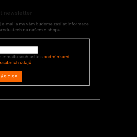
t newsletter
j e-mail a my vám budeme zasílat informace
produktech na našem e-shopu.
 e-mailu souhlasíte s
podmínkami
 osobních údajů
ÁSIT SE