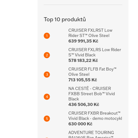
Top 10 produktů
CRUISER FXLRST Low
Rider ST™ Olive Steel
639 991,35 Kč
CRUISER FXLRS Low Rider
S™ Vivid Black
578 183,22 Kč
CRUISER FLFB Fat Boy™
Olive Steel
713 105,55 Kč
NA CESTĚ - CRUISER
FXBB Street Bob™ Vivid
Black
436 506,30 Kč
CRUISER FXBR Breakout™
Vivid Black - demo motocykl
630 000 Kč
ADVENTURE TOURING
RA1250S Pan America™