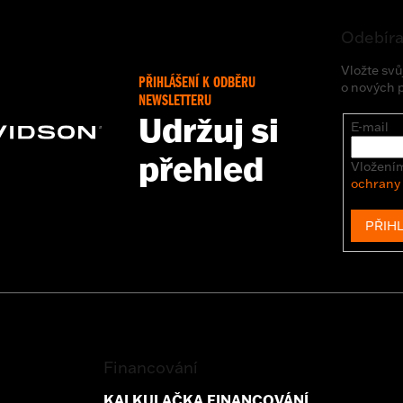
Odebíra
Vložte svů
PŘIHLÁŠENÍ K ODBĚRU
o nových 
NEWSLETTERU
Udržuj si
E-mail
přehled
Vložením
ochrany
PŘIHL
Financování
KALKULAČKA FINANCOVÁNÍ