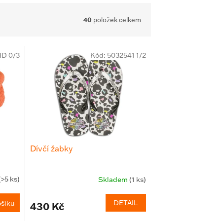
40
položek celkem
D 0/3
Kód:
5032541 1/2
Dívčí žabky
(>5 ks)
Skladem
(1 ks)
DETAIL
ošíku
430 Kč