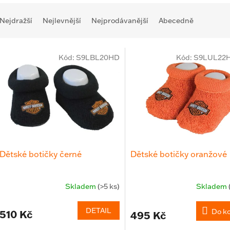
Ř
Nejdražší
Nejlevnější
Nejprodávanější
Abecedně
V
Kód:
S9LBL20HD
Kód:
S9LUL22H
Dětské botičky černé
Dětské botičky oranžové
Skladem
(>5 ks)
Skladem
DETAIL
Do k
510 Kč
495 Kč