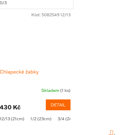
0/3
Kód:
5082549 12/13
Chlapecké žabky
Skladem
(1 ks)
DETAIL
430 Kč
12/13 (21cm)
1/2 (23cm)
3/4 (24cm)
S