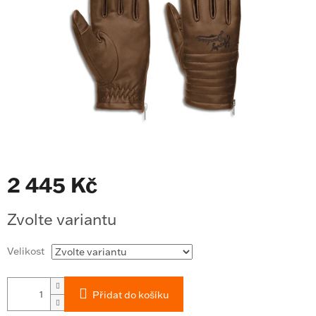
2 445 Kč
Měrná
Zvolte variantu
cena:
Velikost
Přidat do košíku