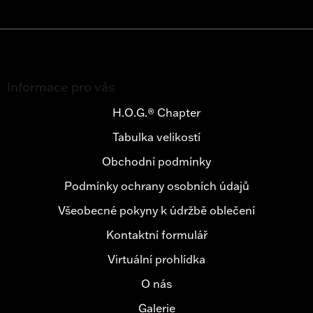
Z
á
Informace pro vás
p
a
H.O.G.® Chapter
t
Tabulka velikostí
í
Obchodní podmínky
Podmínky ochrany osobních údajů
Všeobecné pokyny k údržbě oblečení
Kontaktní formulář
Virtuální prohlídka
O nás
Galerie