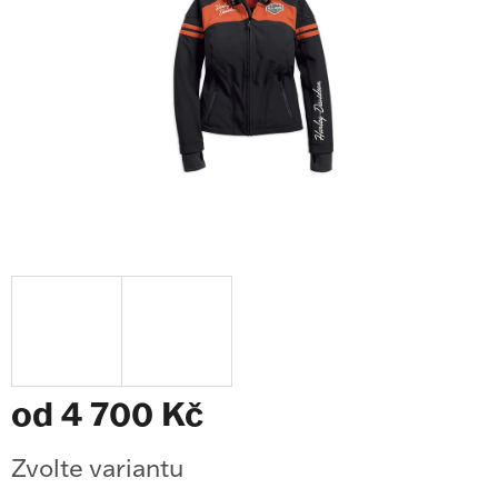
od
4 700 Kč
Měrná
Zvolte variantu
cena: