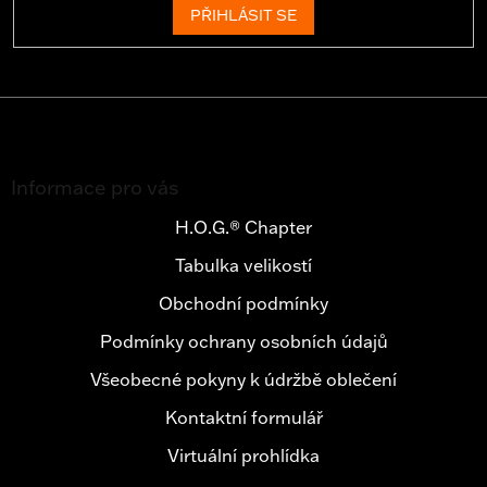
PŘIHLÁSIT SE
Z
á
Informace pro vás
p
a
H.O.G.® Chapter
t
Tabulka velikostí
í
Obchodní podmínky
Podmínky ochrany osobních údajů
Všeobecné pokyny k údržbě oblečení
Kontaktní formulář
Virtuální prohlídka