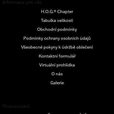
á
Informace pro vás
p
a
H.O.G.® Chapter
t
Tabulka velikostí
í
Obchodní podmínky
Podmínky ochrany osobních údajů
Všeobecné pokyny k údržbě oblečení
Kontaktní formulář
Virtuální prohlídka
O nás
Galerie
Financování