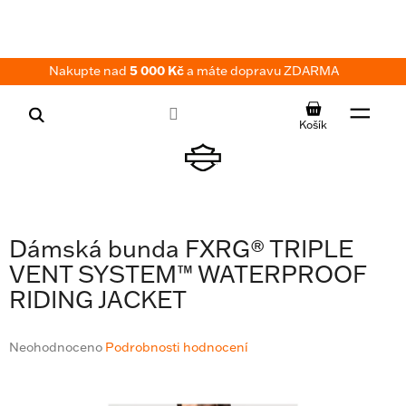
Přejít
na
obsah
Nakupte nad
5 000 Kč
a máte dopravu ZDARMA
NÁKUPNÍ
KOŠÍK
Dámská bunda FXRG® TRIPLE
VENT SYSTEM™ WATERPROOF
RIDING JACKET
Průměrné
Neohodnoceno
Podrobnosti hodnocení
hodnocení
produktu
je