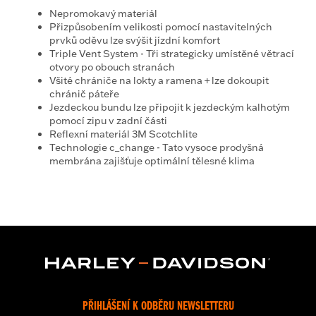
Nepromokavý materiál
Přizpůsobením velikosti pomocí nastavitelných
prvků oděvu lze svýšit jízdní komfort
Triple Vent System - Tři strategicky umístěné větrací
otvory po obouch stranách
Všité chrániče na lokty a ramena + lze dokoupit
chránič páteře
Jezdeckou bundu lze připojit k jezdeckým kalhotým
pomocí zipu v zadní části
Reflexní materiál 3M Scotchlite
Technologie c_change - Tato vysoce prodyšná
membrána zajišťuje optimální tělesné klima
PŘIHLÁŠENÍ K ODBĚRU NEWSLETTERU