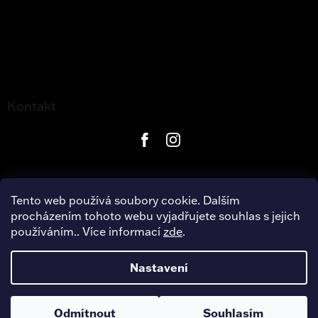
Kontakt
Tento web používá soubory cookie. Dalším
procházením tohoto webu vyjadřujete souhlas s jejich
používáním.. Více informací
zde
.
Copyright 2026
Harley-Davidson Hradec Králové
. Všechna
práva vyhrazena.
Nastavení
Úpravu šablony vytvořil
REJ Media
Odmítnout
Souhlasím
Vytvořil Shoptet