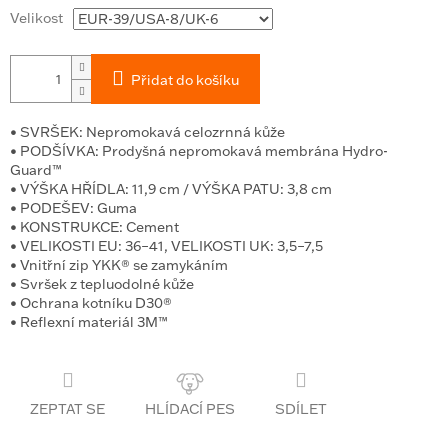
Velikost
Přidat do košíku
• SVRŠEK: Nepromokavá celozrnná kůže
• PODŠÍVKA: Prodyšná nepromokavá membrána Hydro-
Guard™
• VÝŠKA HŘÍDLA: 11,9 cm / VÝŠKA PATU: 3,8 cm
• PODEŠEV: Guma
• KONSTRUKCE: Cement
• VELIKOSTI EU: 36–41, VELIKOSTI UK: 3,5–7,5
• Vnitřní zip YKK® se zamykáním
• Svršek z tepluodolné kůže
• Ochrana kotníku D30®
• Reflexní materiál 3M™
ZEPTAT SE
SDÍLET