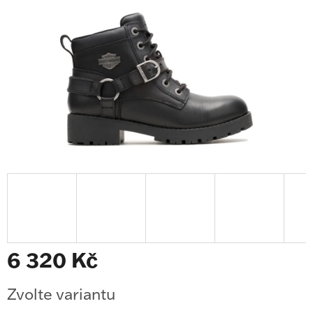
6 320 Kč
Měrná
Zvolte variantu
cena: