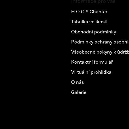
Informace pro vás
p
a
H.O.G.® Chapter
t
Tabulka velikostí
í
Obchodní podmínky
Podmínky ochrany osobní
Všeobecné pokyny k údržb
Kontaktní formulář
Virtuální prohlídka
O nás
Galerie