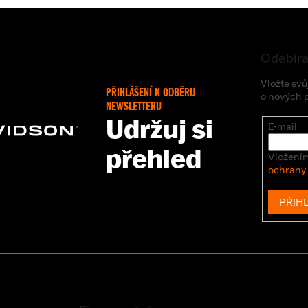
Odebíra
Vložte svů
PŘIHLÁŠENÍ K ODBĚRU
o nových 
NEWSLETTERU
Udržuj si
E-mail
přehled
Vložením
ochrany
PŘIHL