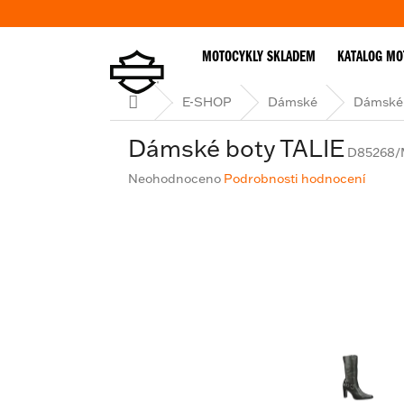
Přejít
na
obsah
MOTOCYKLY SKLADEM
KATALOG MO
Domů
E-SHOP
Dámské
Dámské 
Dámské boty TALIE
D85268/
Průměrné
Neohodnoceno
Podrobnosti hodnocení
hodnocení
produktu
je
0,0
z
5
hvězdiček.