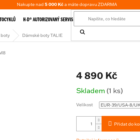
Nakupte nad
5 000 Kč
a máte dopravu ZDARMA
TOCYKLŮ
H-D® AUTORIZOVANÝ SERVIS
E-SHOP
TABULKA VELIKOSTÍ
boty
Dámské boty TALIE
M8
4 890 Kč
Měrná
Skladem
(1 ks)
cena:
Velikost
Přidat do ko