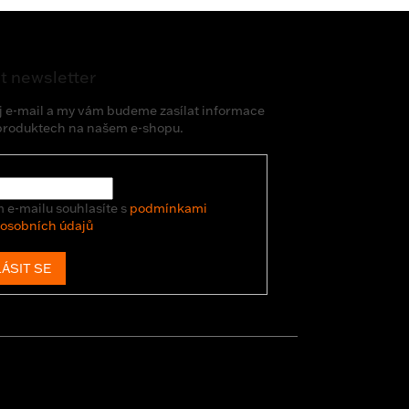
t newsletter
j e-mail a my vám budeme zasílat informace
produktech na našem e-shopu.
 e-mailu souhlasíte s
podmínkami
 osobních údajů
ÁSIT SE