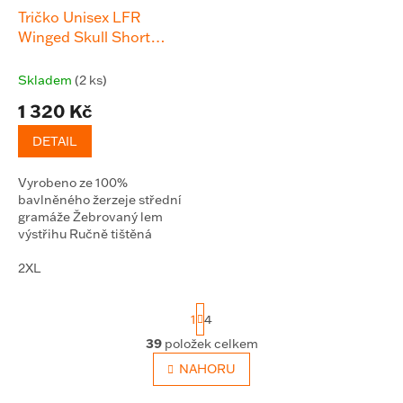
Tričko Unisex LFR
Winged Skull Short
Sleeve Shirt, Black Tee
Skladem
(2 ks)
1 320 Kč
DETAIL
Vyrobeno ze 100%
bavlněného žerzeje střední
gramáže Žebrovaný lem
výstřihu Ručně tištěná
grafika s měkkým povrchem
Nápis Let's F*ing Ride
2XL
S
1
4
t
r
39
položek celkem
O
á
v
NAHORU
n
l
k
o