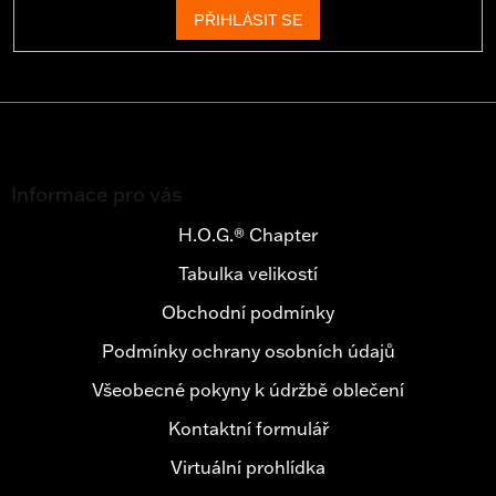
PŘIHLÁSIT SE
Z
á
Informace pro vás
p
a
H.O.G.® Chapter
t
Tabulka velikostí
í
Obchodní podmínky
Podmínky ochrany osobních údajů
Všeobecné pokyny k údržbě oblečení
Kontaktní formulář
Virtuální prohlídka