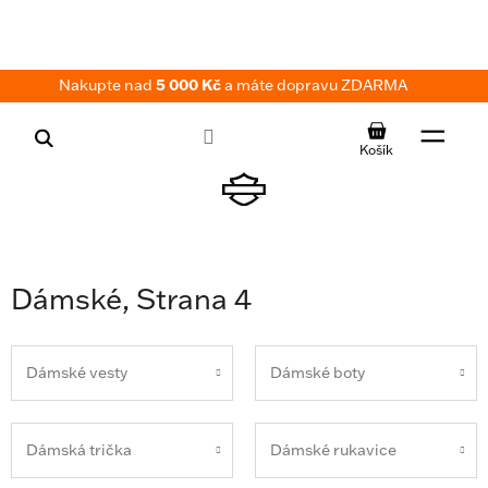
Přejít
na
obsah
Nakupte nad
5 000 Kč
a máte dopravu ZDARMA
NÁKUPNÍ
KOŠÍK
Dámské
, Strana 4
Dámské vesty
Dámské boty
Dámská trička
Dámské rukavice