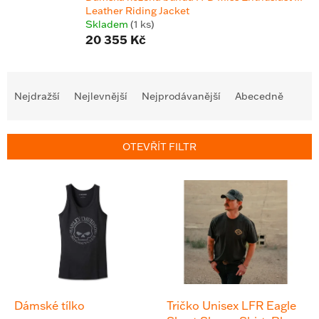
Leather Riding Jacket
Skladem
(1 ks)
20 355 Kč
Ř
a
Nejdražší
Nejlevnější
Nejprodávanější
Abecedně
z
e
n
OTEVŘÍT FILTR
í
p
V
r
ý
o
p
d
i
u
s
k
p
t
r
ů
o
d
Dámské tílko
Tričko Unisex LFR Eagle