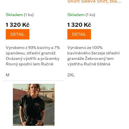
u
Short Sleeve Shirt, Black
k
Tee
t
Skladem
(1 ks)
Skladem
(1 ks)
ů
1 320 Kč
1 320 Kč
DETAIL
DETAIL
Vyrobeno z 93% bavlny a 7%
Vyrobeno ze 100%
spandexu, střední gramáž
bavlněného žerzeje střední
Ovázaný výstřih a průramky
gramáže Žebrovaný lem
Rovný spodní lem Ručně
výstřihu Ručně tištěná
tištěná grafika Plně černá
grafika s měkkým povrchem
M
Nápis Let's F*ing Ride
2XL
scripted