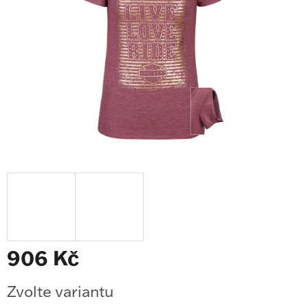
906 Kč
Měrná
Zvolte variantu
cena: