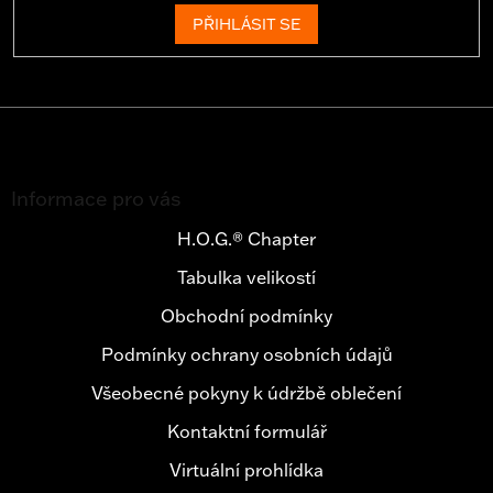
PŘIHLÁSIT SE
Z
á
Informace pro vás
p
a
H.O.G.® Chapter
t
Tabulka velikostí
í
Obchodní podmínky
Podmínky ochrany osobních údajů
Všeobecné pokyny k údržbě oblečení
Kontaktní formulář
Virtuální prohlídka