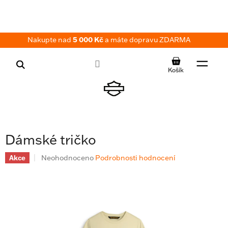
Přejít
na
obsah
Nakupte nad
5 000 Kč
a máte dopravu ZDARMA
NÁKUPNÍ
KOŠÍK
Dámské tričko
Průměrné
Neohodnoceno
Podrobnosti hodnocení
Akce
hodnocení
produktu
je
0,0
z
5
hvězdiček.