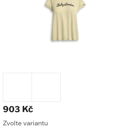
903 Kč
Měrná
Zvolte variantu
cena: