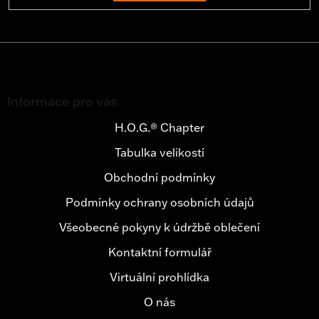
Z
á
Informace pro vás
p
a
H.O.G.® Chapter
t
Tabulka velikostí
í
Obchodní podmínky
Podmínky ochrany osobních údajů
Všeobecné pokyny k údržbě oblečení
Kontaktní formulář
Virtuální prohlídka
O nás