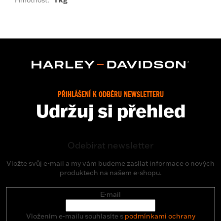
Hmotnost
:
1 kg
PŘIHLÁŠENÍ K ODBĚRU NEWSLETTERU
Udržuj si přehled
Odebírat newsletter
Vložte svůj e-mail a my vám budeme zasílat informace o nových
produktech na našem e-shopu.
E-mail
Vložením e-mailu souhlasíte s
podmínkami ochrany