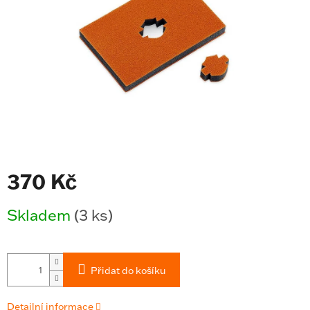
370 Kč
Měrná
Skladem
(3 ks)
cena:
Přidat do košíku
Detailní informace