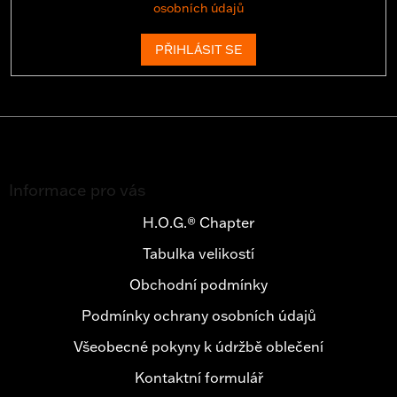
osobních údajů
PŘIHLÁSIT SE
Z
á
Informace pro vás
p
a
H.O.G.® Chapter
t
Tabulka velikostí
í
Obchodní podmínky
Podmínky ochrany osobních údajů
Všeobecné pokyny k údržbě oblečení
Kontaktní formulář