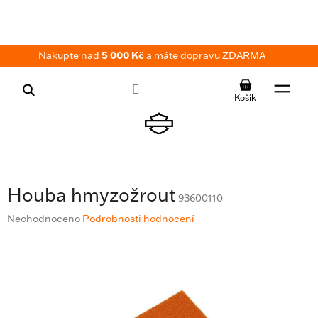
Přejít
na
obsah
Nakupte nad
5 000 Kč
a máte dopravu ZDARMA
NÁKUPNÍ
KOŠÍK
Houba hmyzožrout
93600110
Průměrné
Neohodnoceno
Podrobnosti hodnocení
hodnocení
produktu
je
0,0
z
5
hvězdiček.