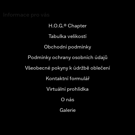
Z
á
Informace pro vás
p
a
H.O.G.® Chapter
t
Tabulka velikostí
í
Obchodní podmínky
Podmínky ochrany osobních údajů
Všeobecné pokyny k údržbě oblečení
Kontaktní formulář
Virtuální prohlídka
O nás
Galerie