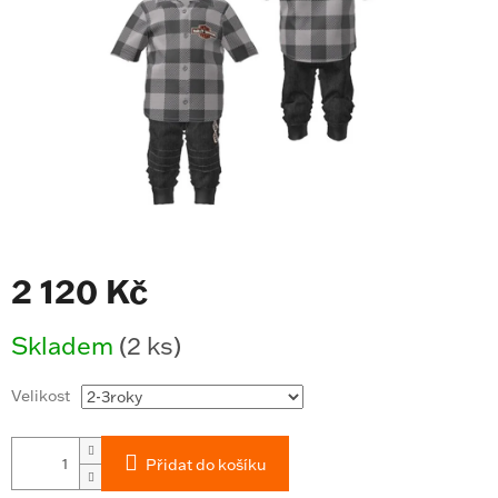
2 120 Kč
Měrná
Skladem
(2 ks)
cena:
Velikost
Přidat do košíku