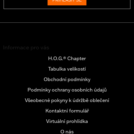
PŘIHLÁSIT SE
Z
á
Informace pro vás
p
a
H.O.G.® Chapter
t
Tabulka velikostí
í
Obchodní podmínky
Podmínky ochrany osobních údajů
Všeobecné pokyny k údržbě oblečení
Kontaktní formulář
Virtuální prohlídka
O nás