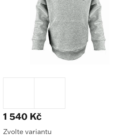
1 540 Kč
Měrná
Zvolte variantu
cena: