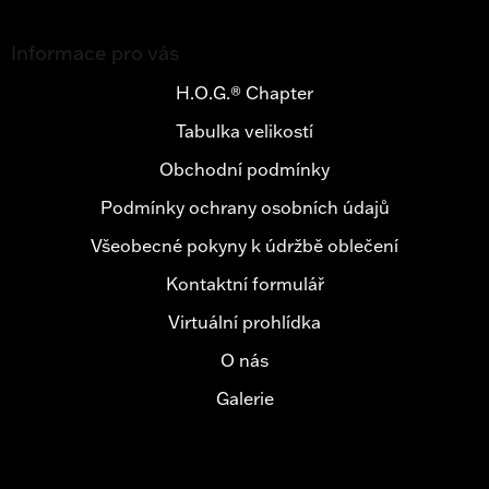
Z
á
Informace pro vás
p
a
H.O.G.® Chapter
t
Tabulka velikostí
í
Obchodní podmínky
Podmínky ochrany osobních údajů
Všeobecné pokyny k údržbě oblečení
Kontaktní formulář
Virtuální prohlídka
O nás
Galerie