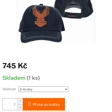
745 Kč
Měrná
Skladem
(1 ks)
cena:
Velikost
Přidat do košíku